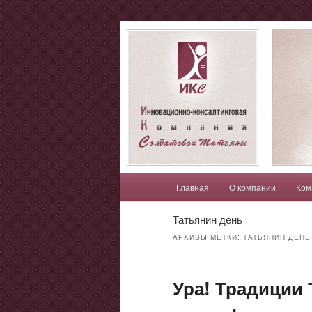
Компания Солдатовой Татья
Солдатова Т
Главное меню
Главная
О компании
Ком
Перейти к основному со
Перейти к дополнительн
Татьянин день
АРХИВЫ МЕТКИ:
ТАТЬЯНИН ДЕНЬ
Ура! Традиции 