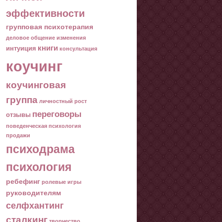
эффективности
групповая психотерапия
деловое общение
изменения
книги
интуиция
консультация
коучинг
коучинговая
группа
личностный рост
переговоры
отзывы
поведенческая психология
продажи
психодрама
психология
ребефинг
ролевые игры
руководителям
селфхантинг
сталкинг
творчество