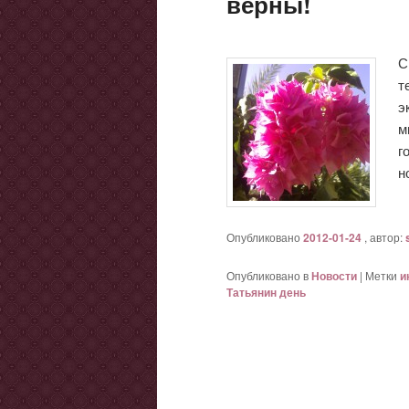
верны!
С
т
э
м
г
н
Опубликовано
2012-01-24
, автор:
Опубликовано в
Новости
|
Метки
и
Татьянин день