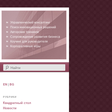
Управленческий консалтинг
Поиск инновационных решений
Авторские тренинги
Сопровождение развития бизнеса
Коучинг для руководителя
Корпоративные игры
Найти
EN
|
BG
РУБРИКИ
Квадратный стол
Новости