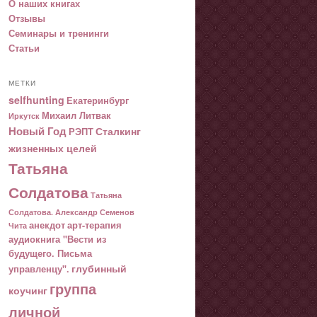
О наших книгах
Отзывы
Семинары и тренинги
Статьи
МЕТКИ
selfhunting
Екатеринбург
Михаил Литвак
Иркутск
Новый Год
Сталкинг
РЭПТ
жизненных целей
Татьяна
Солдатова
Татьяна
Солдатова. Александр Семенов
анекдот
арт-терапия
Чита
аудиокнига "Вести из
будущего. Письма
глубинный
управленцу".
группа
коучинг
личной