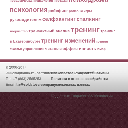
поведенческая психология
продажи
психология
ребефинг
ролевые игры
сталкинг
селфхантинг
руководителям
тренинг
трансактный анализ
тренинг
творчество
тренинг изменений
в Екатеринбурге
тренинг
эффективность
управление
читатели
счастья
юмор
© 2006-2017
Инновационно-консалтинговая компания Солдатовой Татьяны
Пользовательское соглашение
Тел: +7 (863) 2565253
Политика в отношении обработки
Email:
t.a@soldatova-company.ru
персональных данных
Поддержка:
Творчество&Технологии