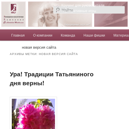
Компания Солдатовой Татьяны
Коучинг для руководителя
Корпоративные игры
Главное меню
Главная
О компании
Команда
Наши фишки
Материа
Перейти к основному содержимому
Перейти к дополнительному содержимому
Солдатова Татьяна
новая версия сайта
АРХИВЫ МЕТКИ:
НОВАЯ ВЕРСИЯ САЙТА
Ура! Традиции Татьяниного
дня верны!