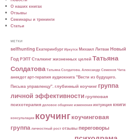
О наших книгах
Отзывы
Семинары и тренинги
Статьи
МЕТКИ
Новый
selfhunting
Екатеринбург
Михаил Литвак
Иркутск
Татьяна
Год
Сталкинг жизненных целей
РЭПТ
Солдатова
Татьяна Солдатова. Александр Семенов
Чита
анекдот
арт-терапия
аудиокнига "Вести из будущего.
группа
глубинный коучинг
Письма управленцу".
личной эффективности
групповая
книги
психотерапия
интуиция
деловое общение
изменения
коучинг
коучинговая
консультация
группа
переговоры
отзывы
личностный рост
психодрама