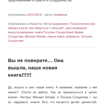
предложениями по работе и сотрудничеству.
Опубликовано
2018-08-31
, автор:
Soldatova
Опубликовано в
Новости
|
Метки
аудиокниги "Психологическое
айкидо в деле. Как общаться с пользой"
,
дистанционное
консультирование
,
книги Татьяны Солдатовой
,
Мария
Солдатова
,
Михаил Литвак
,
новые книги
,
референт
,
Татьяна
Солдатова
Вы не поверите… Она
вышла, наша новая
книга!!!!!!
Да, вышла в свет новая книга. А название, название у нее
какое!!! «Охота на работу. Как не промахнуться в целях
жизни». Авторы: Михаил Литвак и Татьяна Солдатова — вы
их, надеемся, знаете. Все, что касается целей, ценностей,