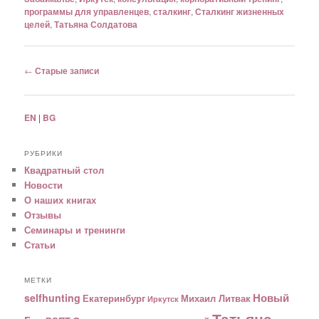
программы для управленцев
,
сталкинг
,
Сталкинг жизненных
целей
,
Татьяна Солдатова
Навигация по постам
←
Старые записи
EN
|
BG
РУБРИКИ
Квадратный стол
Новости
О наших книгах
Отзывы
Семинары и тренинги
Статьи
МЕТКИ
Новый
selfhunting
Екатеринбург
Михаил Литвак
Иркутск
Татьяна