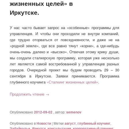
жизненных целей» в
Иркутске.
У нас часто бывает запрос на «особенные» программы для
управленцев. И чтобы они проходили не внутри компаний,
где трудно оторваться от повседневности, и даже не на
«родной земле», где все равно тянут «корни», а где-нибудь
очень-очень далеко и «высоко». Отвечая этому крику души,
мы создали сталкерскую программу, которая уже несколько
лет является самой востребованной у управленцев разных
городов. Очередной проект мы будем проводить 29 – 30
сентября в Иркутске. Заявки принимаются. Программа
глубинного коучинга
«Сталкинг жизненных целей»
.
Продолжить чтение
→
Опубликовано
2012-09-02
, автор:
semenov
Опубликовано в
Новости
|
Метки
август
,
глубинный коучинг
,
Забайкалье
,
Иркутск
,
консультация
,
корпоративный тренинг
,