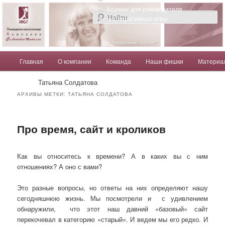
Компания Солдатовой Татьяны
Коучинг для руководителя
Корпоративные игры
Главное меню
Главная
О компании
Команда
Наши фишки
Материа
Перейти к основному содержимому
Перейти к дополнительному содержимому
Солдатова Татьяна
Татьяна Солдатова
АРХИВЫ МЕТКИ:
ТАТЬЯНА СОЛДАТОВА
Про время, сайт и кроликов
Как вы относитесь к времени? А в каких вы с ним
отношениях? А оно с вами?
Это разные вопросы, но ответы на них определяют нашу
сегодняшнюю жизнь. Мы посмотрели и
с удивлением
обнаружили,
что этот наш давний «базовый» сайт
перекочевал в категорию «старый». И ведем мы его редко. И