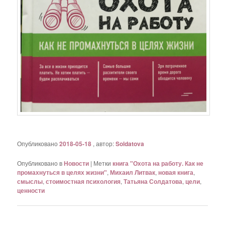
Опубликовано
2018-05-18
, автор:
Soldatova
Опубликовано в
Новости
|
Метки
книга "Охота на работу. Как не
промахнуться в целях жизни"
,
Михаил Литвак
,
новая книга
,
смыслы
,
стоимостная психология
,
Татьяна Солдатова
,
цели
,
ценности