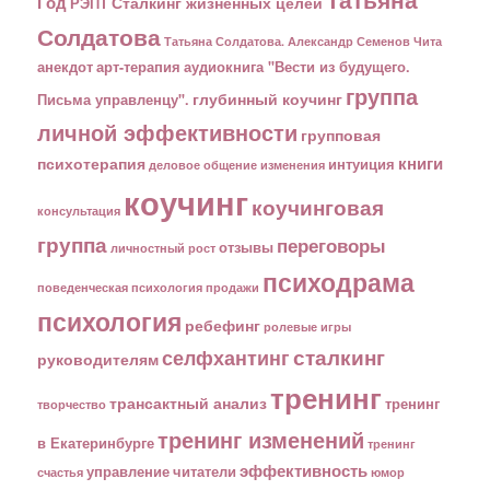
Год
Сталкинг жизненных целей
РЭПТ
Солдатова
Татьяна Солдатова. Александр Семенов
Чита
анекдот
арт-терапия
аудиокнига "Вести из будущего.
группа
глубинный коучинг
Письма управленцу".
личной эффективности
групповая
книги
психотерапия
интуиция
деловое общение
изменения
коучинг
коучинговая
консультация
группа
переговоры
отзывы
личностный рост
психодрама
поведенческая психология
продажи
психология
ребефинг
ролевые игры
сталкинг
селфхантинг
руководителям
тренинг
трансактный анализ
тренинг
творчество
тренинг изменений
в Екатеринбурге
тренинг
эффективность
управление
читатели
счастья
юмор