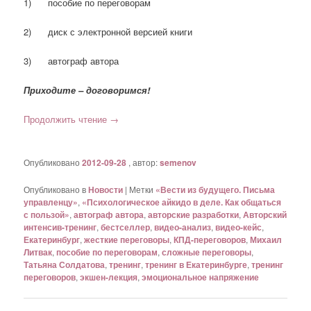
1) пособие по переговорам
2) диск с электронной версией книги
3) автограф автора
Приходите – договоримся!
Продолжить чтение
→
Опубликовано
2012-09-28
, автор:
semenov
Опубликовано в
Новости
|
Метки
«Вести из будущего. Письма
управленцу»
,
«Психологическое айкидо в деле. Как общаться
с пользой»
,
автограф автора
,
авторские разработки
,
Авторский
интенсив-тренинг
,
бестселлер
,
видео-анализ
,
видео-кейс
,
Екатеринбург
,
жесткие переговоры
,
КПД-переговоров
,
Михаил
Литвак
,
пособие по переговорам
,
сложные переговоры
,
Татьяна Солдатова
,
тренинг
,
тренинг в Екатеринбурге
,
тренинг
переговоров
,
экшен-лекция
,
эмоциональное напряжение