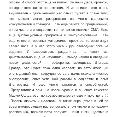
готовы. И список этот еще не полон. Но наши дела, проекты,
поездки тоже никто не отменял. И их список тоже очень
внушителен и даже немного нас самих пугает в плане того,
что можем легко разорваться на много маленьких
консультантов и тренеров. Есть еще работа по продвижению,
в том числе и в соц.сетях, контактам со всякими СМИ. Есть
еще дистанционные программы и консультирование. Есть
еще много интересных материалов, проектов, которые ждут
своего часа, а у нас этого часа и рук свободных пока не
видится. И разорваться, разделиться на части мы
действительно еще не научились. Выход нашли в введении
новых должностей — референта, методиста, блогера.
Правда, это будет пока один человек, но зато имеющий
очень давний опыт сотрудничества с нами, психологическое
образование, опыт успешной работы в соц.сетях и опыт
блоггерства. И еще много талантов и способностей.
Представляем вам на новом уровне и в новом качестве
Марию Солдатову, по совместительству еще и мою дочь 🙂
Просим любить и жаловать. А также обращаться к ней по
всем интересующим вас вопросам, в том числе и по нашему
расписанию, возможности получить наши книги, идеями и