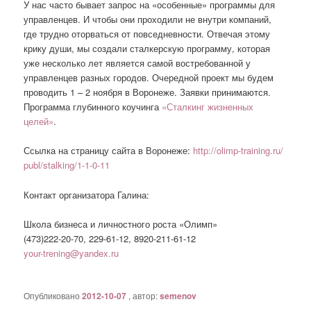
У нас часто бывает запрос на «особенные» программы для
управленцев. И чтобы они проходили не внутри компаний,
где трудно оторваться от повседневности. Отвечая этому
крику души, мы создали сталкерскую программу, которая
уже несколько лет является самой востребованной у
управленцев разных городов. Очередной проект мы будем
проводить 1 – 2 ноября в Воронеже. Заявки принимаются.
Программа глубинного коучинга
«Сталкинг жизненных
целей»
.
Ссылка на страницу сайта в Воронеже:
http://olimp-training.ru/
publ/stalking/1-1-0-11
Контакт организатора Галина:
Школа бизнеса и личностного роста «Олимп»
(473)222-20-70, 229-61-12, 8920-211-61-12
your-trening@yandex.ru
Опубликовано
2012-10-07
, автор:
semenov