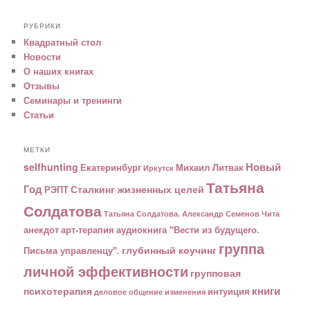
РУБРИКИ
Квадратный стол
Новости
О наших книгах
Отзывы
Семинары и тренинги
Статьи
МЕТКИ
Новый
selfhunting
Екатеринбург
Михаил Литвак
Иркутск
Татьяна
Год
Сталкинг жизненных целей
РЭПТ
Солдатова
Татьяна Солдатова. Александр Семенов
Чита
анекдот
арт-терапия
аудиокнига "Вести из будущего.
группа
глубинный коучинг
Письма управленцу".
личной эффективности
групповая
книги
психотерапия
интуиция
деловое общение
изменения