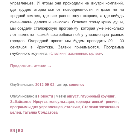
управленцев. И чтобы они проходили не внутри компаний,
где трудно оторваться от повседневности, и даже не на
«родной земле», где все равно тянут «корни», а где-нибудь
очень-очень далеко и «высоко». Отвечая этому крику души,
мы создали сталкерскую программу, которая уже несколько
лет является самой востребованной у управленцев разных
городов. Очередной проект мы будем проводить 29 – 30
сентября в Иркутске. Заявки принимаются. Программа
глубинного коучинга
«Сталкинг жизненных целей»
.
Продолжить чтение
→
Опубликовано
2012-09-02
, автор:
semenov
Опубликовано в
Новости
|
Метки
август
,
глубинный коучинг
,
Забайкалье
,
Иркутск
,
консультация
,
корпоративный тренинг
,
программы для управленцев
,
сталкинг
,
Сталкинг жизненных
целей
,
Татьяна Солдатова
EN
|
BG