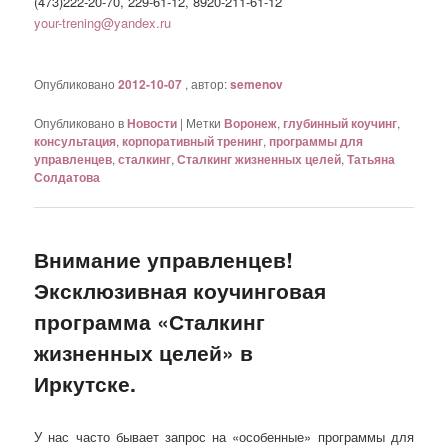
(473)222-20-70, 229-61-12, 8920-211-61-12
your-trening@yandex.ru
Опубликовано
2012-10-07
, автор:
semenov
Опубликовано в
Новости
|
Метки
Воронеж
,
глубинный коучинг
,
консультация
,
корпоративный тренинг
,
программы для
управленцев
,
сталкинг
,
Сталкинг жизненных целей
,
Татьяна
Солдатова
Внимание управленцев!
Эксклюзивная коучинговая
программа «Сталкинг
жизненных целей» в
Иркутске.
У нас часто бывает запрос на «особенные» программы для