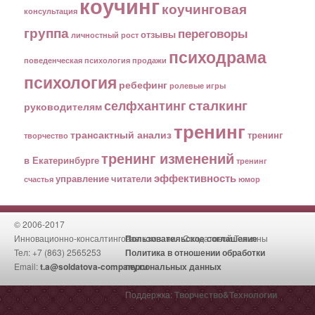
коучинг
коучинговая
консультация
группа
переговоры
отзывы
личностный рост
психодрама
поведенческая психология
продажи
психология
ребефинг
ролевые игры
сталкинг
селфхантинг
руководителям
тренинг
трансактный анализ
тренинг
творчество
тренинг изменений
в Екатеринбурге
тренинг
эффективность
управление
читатели
счастья
юмор
© 2006-2017
Инновационно-консалтинговая компания Солдатовой Татьяны
Пользовательское соглашение
Тел: +7 (863) 2565253
Политика в отношении обработки
Email:
t.a@soldatova-company.ru
персональных данных
Поддержка:
Творчество&Технологии