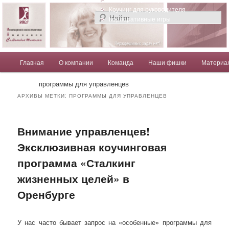
Компания Солдатовой Татьяны
Коучинг для руководителя
Корпоративные игры
Главное меню
Главная
О компании
Команда
Наши фишки
Материа
Перейти к основному содержимому
Перейти к дополнительному содержимому
Солдатова Татьяна
программы для управленцев
АРХИВЫ МЕТКИ:
ПРОГРАММЫ ДЛЯ УПРАВЛЕНЦЕВ
Внимание управленцев!
Эксклюзивная коучинговая
программа «Сталкинг
жизненных целей» в
Оренбурге
У нас часто бывает запрос на «особенные» программы для