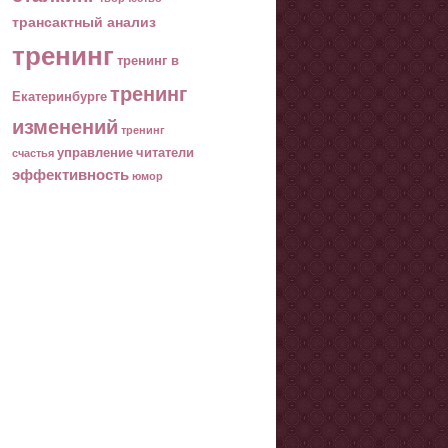
трансактный анализ
тренинг
тренинг в
тренинг
Екатеринбурге
изменений
тренинг
управление
читатели
счастья
эффективность
юмор