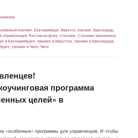
semenov
лубинный коучинг
,
Екатеринбург
,
Иркутск
,
коучинг
,
Краснодар
,
я управленцев
,
Ростов-на-Дону
,
сталкинг
,
Сталкинг жизненных
нг в Екатеринбурге
,
тренинг в Иркутске
,
тренинг в Краснодаре
,
бурге
,
тренинг в Чите
,
Чита
вленцев!
коучинговая программа
ненных целей» в
 на «особенные» программы для управленцев. И чтобы