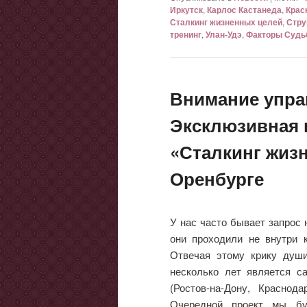
Иркутск
,
Карлос Кастанеда
,
Крас
Сталкинг жизненных целей
,
Стру
тренинг
,
Улан-Удэ
,
Факторы Суд
Внимание упра
Эксклюзивная 
«Сталкинг жиз
Оренбурге
У нас часто бывает запрос
они проходили не внутри к
Отвечая этому крику души
несколько лет является с
(Ростов-на-Дону, Краснода
Очередной проект мы бу