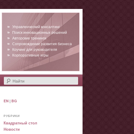
Управленческий консалтинг
Поиск инновационных решений
Авторские тренинги
Сопровождение развития бизнеса
Коучинг для руководителя
Корпоративные игры
Найти
EN
|
BG
РУБРИКИ
Квадратный стол
Новости