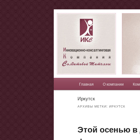
Компания Солдатовой Татья
Солдатова Т
Главное меню
Главная
О компании
Ком
Перейти к основному со
Перейти к дополнительн
Иркутск
АРХИВЫ МЕТКИ:
ИРКУТСК
Этой осенью в