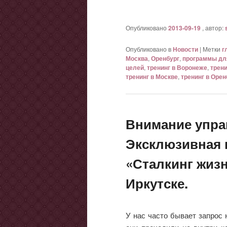
Опубликовано
2013-09-19
, автор:
Опубликовано в
Новости
|
Метки
г
Москва
,
Оренбург
,
программы дл
целей
,
тренинг в Воронеже
,
трени
тренинг в Москве
,
тренинг в Орен
Внимание упра
Эксклюзивная 
«Сталкинг жиз
Иркутске.
У нас часто бывает запрос