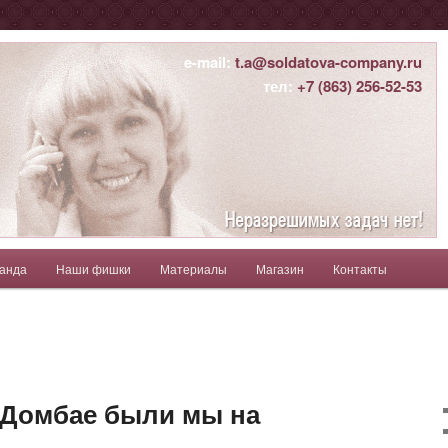
ны
e-mail:
t.a@soldatova-company.ru
тел:
+7 (863) 256-52-53
атьяна
анда
Наши фишки
Материалы
Магазин
Контакты
держимому
ому содержимому
 Домбае были мы на