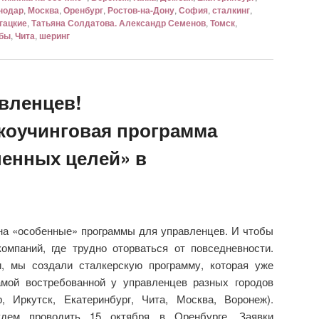
нодар
,
Москва
,
Оренбург
,
Ростов-на-Дону
,
София
,
сталкинг
,
гацкие
,
Татьяна Солдатова. Александр Семенов
,
Томск
,
ьбы
,
Чита
,
шеринг
вленцев!
коучинговая программа
ненных целей» в
 на «особенные» программы для управленцев. И чтобы
омпаний, где трудно оторваться от повседневности.
, мы создали сталкерскую программу, которая уже
амой востребованной у управленцев разных городов
р, Иркутск, Екатеринбург, Чита, Москва, Воронеж).
дем проводить 15 октября в Оренбурге. Заявки