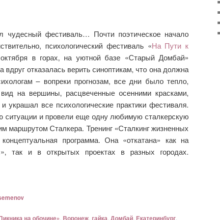
л чудесный фестиваль… Почти поэтическое начало
ствительно, психологический фестиваль «
На Пути к
октября в горах, на уютной базе «Старый Домбай»
а вдруг отказалась верить синоптикам, что она должна
ихологам – вопреки прогнозам, все дни было тепло,
 вид на вершины, расцвеченные осенними красками,
 и украшал все психологические практики фестиваля.
 ситуации и провели еще одну любимую сталкерскую
им маршрутом Сталкера. Тренинг «Сталкинг жизненных
концептуальная программа. Она «откатана» как на
х», так и в открытых проектах в разных городах.
semenov
Пикника на обочине»
,
Воронеж
,
гайка
,
Домбай
,
Екатеринбург
,