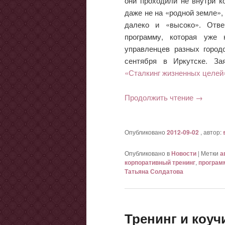
они проходили не внутри ко
даже не на «родной земле», 
далеко и «высоко». Отв
программу, которая уже 
управленцев разных город
сентября в Иркутске. За
«Сталкинг жизненных целей
Продолжить чтение
→
Опубликовано
2012-09-02
, автор:
Опубликовано в
Новости
|
Метки
а
корпоративный тренинг
,
програм
Татьяна Солдатова
Тренинг и коуч