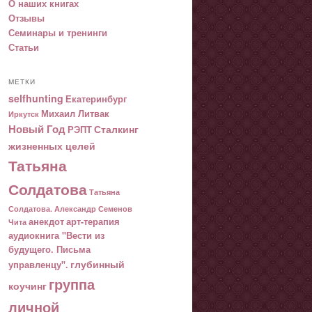
О наших книгах
Отзывы
Семинары и тренинги
Статьи
МЕТКИ
selfhunting
Екатеринбург
Михаил Литвак
Иркутск
Новый Год
Сталкинг
РЭПТ
жизненных целей
Татьяна
Солдатова
Татьяна
Солдатова. Александр Семенов
анекдот
арт-терапия
Чита
аудиокнига "Вести из
будущего. Письма
глубинный
управленцу".
группа
коучинг
личной