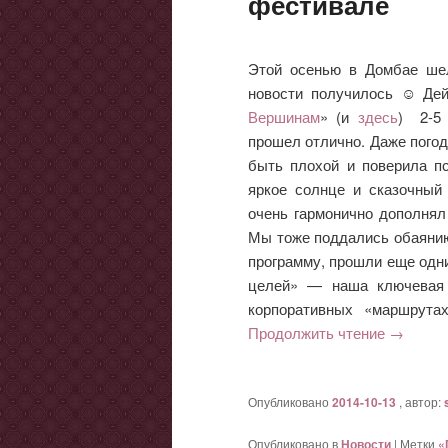
фестивале
Этой осенью в Домбае ше
новости получилось ☺ Дей
Вершинам
» (и
здесь
) 2-5 
прошел отлично. Даже погод
быть плохой и поверила пс
яркое солнце и сказочный
очень гармонично дополнял
Мы тоже поддались обаянию
программу, прошли еще одн
целей» — наша ключевая 
корпоративных «маршрута
Продолжить чтение
→
Опубликовано
2014-10-13
, автор:
Опубликовано в
Новости
|
Метки
«