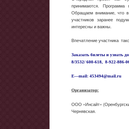
принимаются. Программа 
Обращаем внимание, что в
участников заранее поду
интересны и важны.
Впечатление участника тако
Заказать билеты и узнать 
8/3532/ 600-618, 8-922-886-0
E
—
mail
: 453494@
mail
.
ru
Организатор:
ООО «Инсайт» (Оренбургск
Чернявская.