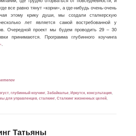
мпаний, где трудно оторваться от повседневности, и
где все равно тянут «корни», а где-нибудь очень-очень
ечая этому крику души, мы создали сталкерскую
несколько лет является самой востребованной у
ов. Очередной проект мы будем проводить 29 – 30
явки принимаются. Программа глубинного коучинга
»
.
semenov
вгуст
,
глубинный коучинг
,
Забайкалье
,
Иркутск
,
консультация
,
мы для управленцев
,
сталкинг
,
Сталкинг жизненных целей
,
инг Татьяны