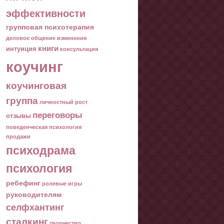
эффективности
групповая психотерапия
деловое общение
изменения
книги
интуиция
консультация
коучинг
коучинговая
группа
личностный рост
переговоры
отзывы
поведенческая психология
продажи
психодрама
психология
ребефинг
ролевые игры
руководителям
селфхантинг
сталкинг
творчество