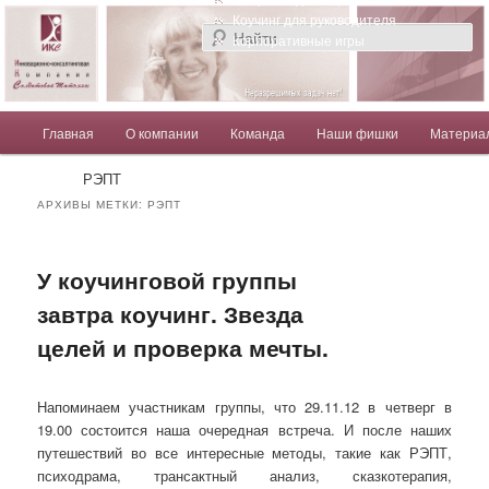
Компания Солдатовой Татьяны
Коучинг для руководителя
Корпоративные игры
Главное меню
Главная
О компании
Команда
Наши фишки
Материа
Перейти к основному содержимому
Перейти к дополнительному содержимому
Солдатова Татьяна
РЭПТ
АРХИВЫ МЕТКИ:
РЭПТ
У коучинговой группы
завтра коучинг. Звезда
целей и проверка мечты.
Напоминаем участникам группы, что 29.11.12 в четверг в
19.00 состоится наша очередная встреча. И после наших
путешествий во все интересные методы, такие как РЭПТ,
психодрама, трансактный анализ, сказкотерапия,