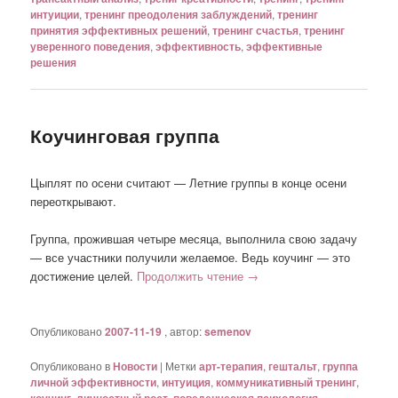
интуиции
,
тренинг преодоления заблуждений
,
тренинг
принятия эффективных решений
,
тренинг счастья
,
тренинг
уверенного поведения
,
эффективность
,
эффективные
решения
Коучинговая группа
Цыплят по осени считают — Летние группы в конце осени
переоткрывают.
Группа, прожившая четыре месяца, выполнила свою задачу
— все участники получили желаемое. Ведь коучинг — это
достижение целей.
Продолжить чтение
→
Опубликовано
2007-11-19
, автор:
semenov
Опубликовано в
Новости
|
Метки
арт-терапия
,
гештальт
,
группа
личной эффективности
,
интуиция
,
коммуникативный тренинг
,
коучинг
,
личностный рост
,
поведенческая психология
,