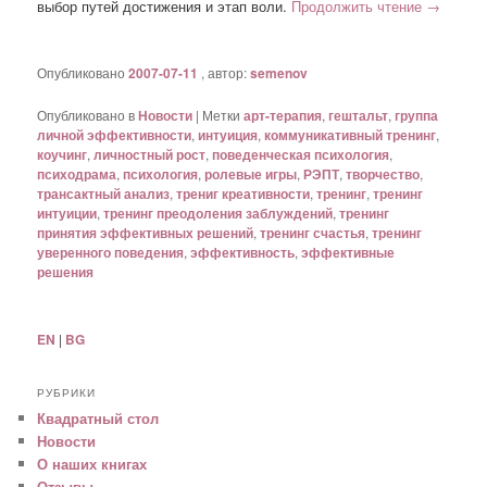
выбор путей достижения и этап воли.
Продолжить чтение
→
Опубликовано
2007-07-11
, автор:
semenov
Опубликовано в
Новости
|
Метки
арт-терапия
,
гештальт
,
группа
личной эффективности
,
интуиция
,
коммуникативный тренинг
,
коучинг
,
личностный рост
,
поведенческая психология
,
психодрама
,
психология
,
ролевые игры
,
РЭПТ
,
творчество
,
трансактный анализ
,
трениг креативности
,
тренинг
,
тренинг
интуиции
,
тренинг преодоления заблуждений
,
тренинг
принятия эффективных решений
,
тренинг счастья
,
тренинг
уверенного поведения
,
эффективность
,
эффективные
решения
EN
|
BG
РУБРИКИ
Квадратный стол
Новости
О наших книгах
Отзывы