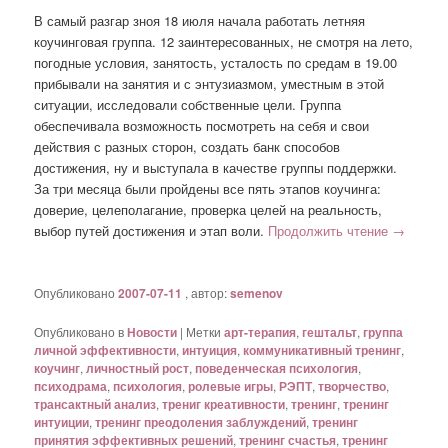
В самый разгар зноя 18 июля начала работать летняя
коучинговая группа. 12 заинтересованных, не смотря на лето,
погодные условия, занятость, усталость по средам в 19.00
прибывали на занятия и с энтузиазмом, уместным в этой
ситуации, исследовали собственные цели. Группа
обеспечивала возможность посмотреть на себя и свои
действия с разных сторон, создать банк способов
достижения, ну и выступала в качестве группы поддержки.
За три месяца были пройдены все пять этапов коучинга:
доверие, целеполагание, проверка целей на реальность,
выбор путей достижения и этап воли.
Продолжить чтение
→
Опубликовано
2007-07-11
, автор:
semenov
Опубликовано в
Новости
|
Метки
арт-терапия
,
гештальт
,
группа
личной эффективности
,
интуиция
,
коммуникативный тренинг
,
коучинг
,
личностный рост
,
поведенческая психология
,
психодрама
,
психология
,
ролевые игры
,
РЭПТ
,
творчество
,
трансактный анализ
,
трениг креативности
,
тренинг
,
тренинг
интуиции
,
тренинг преодоления заблуждений
,
тренинг
принятия эффективных решений
,
тренинг счастья
,
тренинг