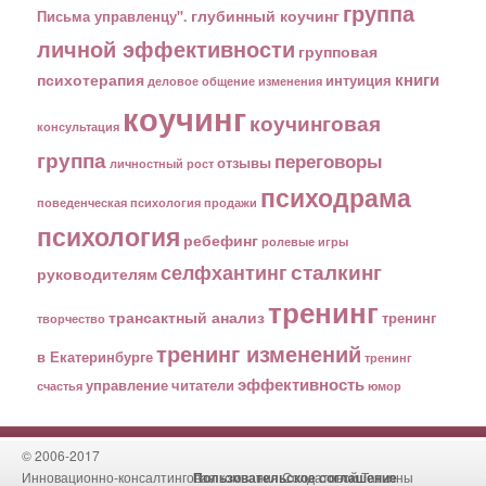
группа
глубинный коучинг
Письма управленцу".
личной эффективности
групповая
книги
психотерапия
интуиция
деловое общение
изменения
коучинг
коучинговая
консультация
группа
переговоры
отзывы
личностный рост
психодрама
поведенческая психология
продажи
психология
ребефинг
ролевые игры
сталкинг
селфхантинг
руководителям
тренинг
трансактный анализ
тренинг
творчество
тренинг изменений
в Екатеринбурге
тренинг
эффективность
управление
читатели
счастья
юмор
© 2006-2017
Инновационно-консалтинговая компания Солдатовой Татьяны
Пользовательское соглашение