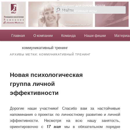
Компания Солдатовой Татьяны
Коучинг для руководителя
Корпоративные игры
Главное меню
Главная
О компании
Команда
Наши фишки
Материа
Перейти к основному содержимому
Перейти к дополнительному содержимому
Солдатова Татьяна
коммуникативный тренинг
АРХИВЫ МЕТКИ:
КОММУНИКАТИВНЫЙ ТРЕНИНГ
Новая психологическая
группа личной
эффективности
Дорогие наши участники! Спасибо вам за настойчивые
напоминания о проектах по личностному развитию и личной
эффективности. Несмотря на всю нашу занятость,
ориентировочно с
17 мая
мы в обязательном порядке