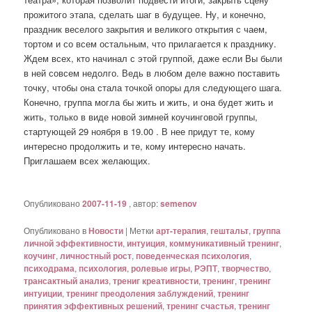
прожитого этапа, сделать шаг в будущее. Ну, и конечно,
праздник веселого закрытия и великого открытия с чаем,
тортом и со всем остальным, что прилагается к празднику.
Ждем всех, кто начинал с этой группой, даже если Вы были
в ней совсем недолго. Ведь в любом деле важно поставить
точку, чтобы она стала точкой опоры для следующего шага.
Конечно, группа могла бы жить и жить, и она будет жить и
жить, только в виде новой зимней коучинговой группы,
стартующей 29 ноября в 19.00 . В нее придут те, кому
интересно продолжить и те, кому интересно начать.
Приглашаем всех желающих.
Опубликовано
2007-11-19
, автор:
semenov
Опубликовано в
Новости
|
Метки
арт-терапия
,
гештальт
,
группа
личной эффективности
,
интуиция
,
коммуникативный тренинг
,
коучинг
,
личностный рост
,
поведенческая психология
,
психодрама
,
психология
,
ролевые игры
,
РЭПТ
,
творчество
,
трансактный анализ
,
трениг креативности
,
тренинг
,
тренинг
интуиции
,
тренинг преодоления заблуждений
,
тренинг
принятия эффективных решений
,
тренинг счастья
,
тренинг