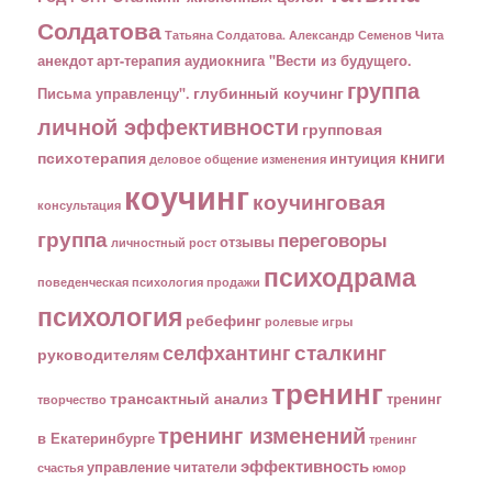
Солдатова
Татьяна Солдатова. Александр Семенов
Чита
анекдот
арт-терапия
аудиокнига "Вести из будущего.
группа
глубинный коучинг
Письма управленцу".
личной эффективности
групповая
книги
психотерапия
интуиция
деловое общение
изменения
коучинг
коучинговая
консультация
группа
переговоры
отзывы
личностный рост
психодрама
поведенческая психология
продажи
психология
ребефинг
ролевые игры
сталкинг
селфхантинг
руководителям
тренинг
трансактный анализ
тренинг
творчество
тренинг изменений
в Екатеринбурге
тренинг
эффективность
управление
читатели
счастья
юмор