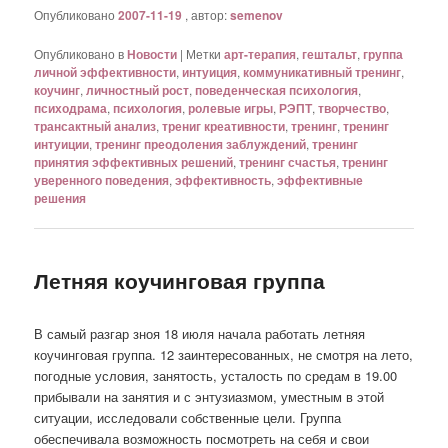
Опубликовано
2007-11-19
, автор:
semenov
Опубликовано в
Новости
|
Метки
арт-терапия
,
гештальт
,
группа
личной эффективности
,
интуиция
,
коммуникативный тренинг
,
коучинг
,
личностный рост
,
поведенческая психология
,
психодрама
,
психология
,
ролевые игры
,
РЭПТ
,
творчество
,
трансактный анализ
,
трениг креативности
,
тренинг
,
тренинг
интуиции
,
тренинг преодоления заблуждений
,
тренинг
принятия эффективных решений
,
тренинг счастья
,
тренинг
уверенного поведения
,
эффективность
,
эффективные
решения
Летняя коучинговая группа
В самый разгар зноя 18 июля начала работать летняя
коучинговая группа. 12 заинтересованных, не смотря на лето,
погодные условия, занятость, усталость по средам в 19.00
прибывали на занятия и с энтузиазмом, уместным в этой
ситуации, исследовали собственные цели. Группа
обеспечивала возможность посмотреть на себя и свои