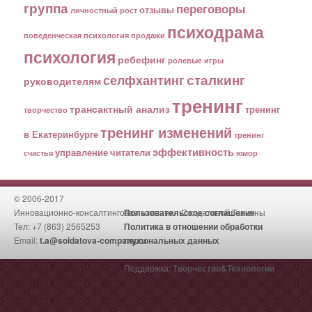
группа
переговоры
отзывы
личностный рост
психодрама
поведенческая психология
продажи
психология
ребефинг
ролевые игры
сталкинг
селфхантинг
руководителям
тренинг
трансактный анализ
тренинг
творчество
тренинг изменений
в Екатеринбурге
тренинг
эффективность
управление
читатели
счастья
юмор
© 2006-2017
Инновационно-консалтинговая компания Солдатовой Татьяны
Пользовательское соглашение
Тел: +7 (863) 2565253
Политика в отношении обработки
Email:
t.a@soldatova-company.ru
персональных данных
Поддержка:
Творчество&Технологии