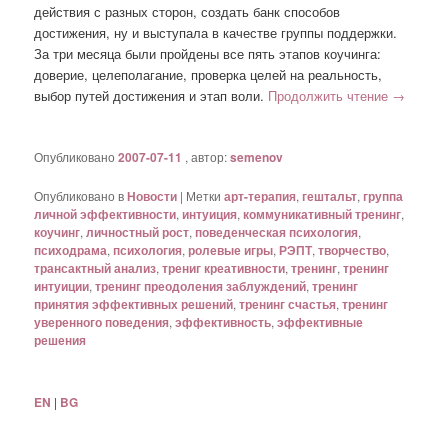
действия с разных сторон, создать банк способов
достижения, ну и выступала в качестве группы поддержки.
За три месяца были пройдены все пять этапов коучинга:
доверие, целеполагание, проверка целей на реальность,
выбор путей достижения и этап воли.
Продолжить чтение
→
Опубликовано
2007-07-11
, автор:
semenov
Опубликовано в
Новости
|
Метки
арт-терапия
,
гештальт
,
группа
личной эффективности
,
интуиция
,
коммуникативный тренинг
,
коучинг
,
личностный рост
,
поведенческая психология
,
психодрама
,
психология
,
ролевые игры
,
РЭПТ
,
творчество
,
трансактный анализ
,
трениг креативности
,
тренинг
,
тренинг
интуиции
,
тренинг преодоления заблуждений
,
тренинг
принятия эффективных решений
,
тренинг счастья
,
тренинг
уверенного поведения
,
эффективность
,
эффективные
решения
EN
|
BG