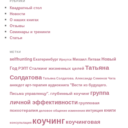
РУБРИКИ
Квадратный стол
Новости
О наших книгах
Отзывы
Семинары и тренинги
Статьи
МЕТКИ
Новый
selfhunting
Екатеринбург
Михаил Литвак
Иркутск
Татьяна
Год
Сталкинг жизненных целей
РЭПТ
Солдатова
Татьяна Солдатова. Александр Семенов
Чита
анекдот
арт-терапия
аудиокнига "Вести из будущего.
группа
глубинный коучинг
Письма управленцу".
личной эффективности
групповая
книги
психотерапия
интуиция
деловое общение
изменения
коучинг
коучинговая
консультация