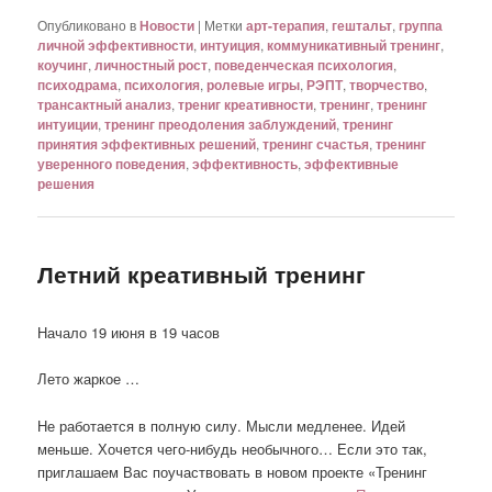
Опубликовано в
Новости
|
Метки
арт-терапия
,
гештальт
,
группа
личной эффективности
,
интуиция
,
коммуникативный тренинг
,
коучинг
,
личностный рост
,
поведенческая психология
,
психодрама
,
психология
,
ролевые игры
,
РЭПТ
,
творчество
,
трансактный анализ
,
трениг креативности
,
тренинг
,
тренинг
интуиции
,
тренинг преодоления заблуждений
,
тренинг
принятия эффективных решений
,
тренинг счастья
,
тренинг
уверенного поведения
,
эффективность
,
эффективные
решения
Летний креативный тренинг
Начало 19 июня в 19 часов
Лето жаркое …
Не работается в полную силу. Мысли медленее. Идей
меньше. Хочется чего-нибудь необычного… Если это так,
приглашаем Вас поучаствовать в новом проекте «Тренинг