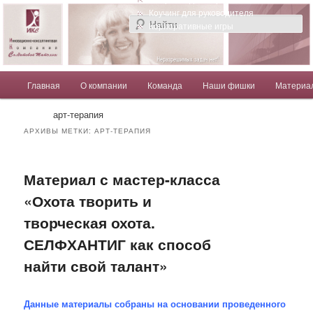
Компания Солдатовой Татьяны
Коучинг для руководителя
Корпоративные игры
Главное меню
Главная
О компании
Команда
Наши фишки
Материа
Перейти к основному содержимому
Перейти к дополнительному содержимому
Солдатова Татьяна
арт-терапия
АРХИВЫ МЕТКИ:
АРТ-ТЕРАПИЯ
Материал с мастер-класса
«Охота творить и
творческая охота.
СЕЛФХАНТИГ как способ
найти свой талант»
Данные материалы собраны на основании проведенного