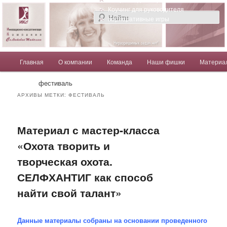
Компания Солдатовой Татьяны
Коучинг для руководителя
Корпоративные игры
Главное меню
Главная
О компании
Команда
Наши фишки
Материа
Перейти к основному содержимому
Перейти к дополнительному содержимому
Солдатова Татьяна
фестиваль
АРХИВЫ МЕТКИ:
ФЕСТИВАЛЬ
Материал с мастер-класса
«Охота творить и
творческая охота.
СЕЛФХАНТИГ как способ
найти свой талант»
Данные материалы собраны на основании проведенного