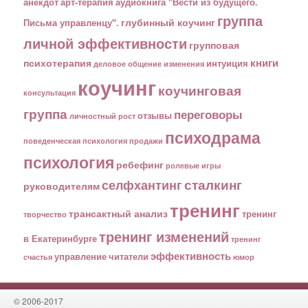
анекдот
арт-терапия
аудиокнига "Вести из будущего.
группа
глубинный коучинг
Письма управленцу".
личной эффективности
групповая
книги
психотерапия
интуиция
деловое общение
изменения
коучинг
коучинговая
консультация
группа
переговоры
отзывы
личностный рост
психодрама
поведенческая психология
продажи
психология
ребефинг
ролевые игры
сталкинг
селфхантинг
руководителям
тренинг
трансактный анализ
тренинг
творчество
тренинг изменений
в Екатеринбурге
тренинг
эффективность
управление
читатели
счастья
юмор
© 2006-2017