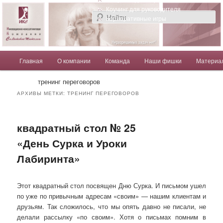
Компания Солдатовой Татьяны
Коучинг для руководителя
Корпоративные игры
Главное меню
Главная
О компании
Команда
Наши фишки
Материа
Перейти к основному содержимому
Перейти к дополнительному содержимому
Солдатова Татьяна
тренинг переговоров
АРХИВЫ МЕТКИ:
ТРЕНИНГ ПЕРЕГОВОРОВ
квадратный стол № 25
«День Сурка и Уроки
Лабиринта»
Этот квадратный стол посвящен Дню Сурка. И письмом ушел
по уже по привычным адресам «своим» — нашим клиентам и
друзьям. Так сложилось, что мы опять давно не писали, не
делали рассылку «по своим». Хотя о письмах помним в