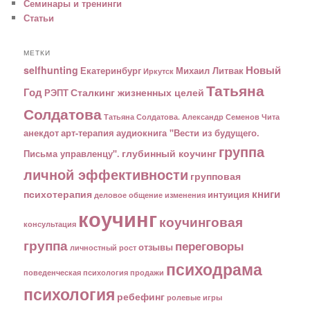
Семинары и тренинги
Статьи
МЕТКИ
Новый
selfhunting
Екатеринбург
Михаил Литвак
Иркутск
Татьяна
Год
Сталкинг жизненных целей
РЭПТ
Солдатова
Татьяна Солдатова. Александр Семенов
Чита
анекдот
арт-терапия
аудиокнига "Вести из будущего.
группа
глубинный коучинг
Письма управленцу".
личной эффективности
групповая
книги
психотерапия
интуиция
деловое общение
изменения
коучинг
коучинговая
консультация
группа
переговоры
отзывы
личностный рост
психодрама
поведенческая психология
продажи
психология
ребефинг
ролевые игры