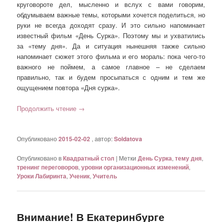
круговороте дел, мысленно и вслух с вами говорим,
обдумываем важные темы, которыми хочется поделиться, но
руки не всегда доходят сразу. И это сильно напоминает
известный фильм «День Сурка». Поэтому мы и ухватились
за «тему дня». Да и ситуация нынешняя также сильно
напоминает сюжет этого фильма и его мораль: пока чего-то
важного не поймем, а самое главное – не сделаем
правильно, так и будем просыпаться с одним и тем же
ощущением повтора «Дня сурка».
Продолжить чтение
→
Опубликовано
2015-02-02
, автор:
Soldatova
Опубликовано в
Квадратный стол
|
Метки
День Сурка
,
тему дня
,
тренинг переговоров
,
уровни организационных изменений
,
Уроки Лабиринта
,
Ученик
,
Учитель
Внимание! В Екатеринбурге