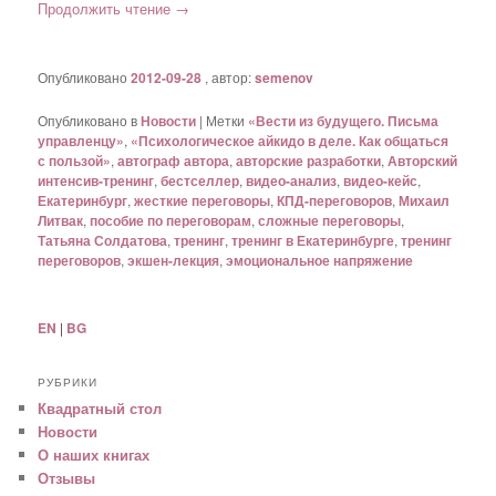
Продолжить чтение
→
Опубликовано
2012-09-28
, автор:
semenov
Опубликовано в
Новости
|
Метки
«Вести из будущего. Письма
управленцу»
,
«Психологическое айкидо в деле. Как общаться
с пользой»
,
автограф автора
,
авторские разработки
,
Авторский
интенсив-тренинг
,
бестселлер
,
видео-анализ
,
видео-кейс
,
Екатеринбург
,
жесткие переговоры
,
КПД-переговоров
,
Михаил
Литвак
,
пособие по переговорам
,
сложные переговоры
,
Татьяна Солдатова
,
тренинг
,
тренинг в Екатеринбурге
,
тренинг
переговоров
,
экшен-лекция
,
эмоциональное напряжение
EN
|
BG
РУБРИКИ
Квадратный стол
Новости
О наших книгах
Отзывы