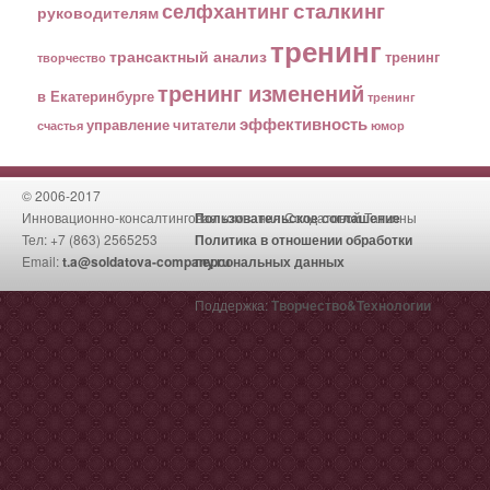
сталкинг
селфхантинг
руководителям
тренинг
трансактный анализ
тренинг
творчество
тренинг изменений
в Екатеринбурге
тренинг
эффективность
управление
читатели
счастья
юмор
© 2006-2017
Инновационно-консалтинговая компания Солдатовой Татьяны
Пользовательское соглашение
Тел: +7 (863) 2565253
Политика в отношении обработки
Email:
t.a@soldatova-company.ru
персональных данных
Поддержка:
Творчество&Технологии