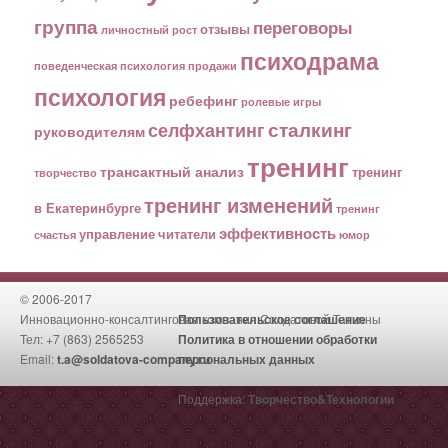
группа
переговоры
отзывы
личностный рост
психодрама
поведенческая психология
продажи
психология
ребефинг
ролевые игры
сталкинг
селфхантинг
руководителям
тренинг
трансактный анализ
тренинг
творчество
тренинг изменений
в Екатеринбурге
тренинг
эффективность
управление
читатели
счастья
юмор
© 2006-2017
Инновационно-консалтинговая компания Солдатовой Татьяны
Пользовательское соглашение
Тел: +7 (863) 2565253
Политика в отношении обработки
Email:
t.a@soldatova-company.ru
персональных данных
Поддержка:
Творчество&Технологии