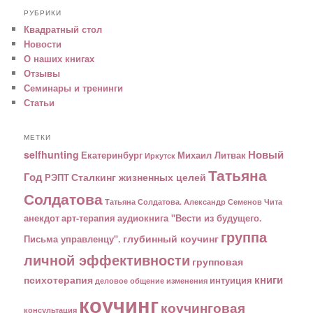
РУБРИКИ
Квадратный стол
Новости
О наших книгах
Отзывы
Семинары и тренинги
Статьи
МЕТКИ
Новый
selfhunting
Екатеринбург
Михаил Литвак
Иркутск
Татьяна
Год
Сталкинг жизненных целей
РЭПТ
Солдатова
Татьяна Солдатова. Александр Семенов
Чита
анекдот
арт-терапия
аудиокнига "Вести из будущего.
группа
глубинный коучинг
Письма управленцу".
личной эффективности
групповая
книги
психотерапия
интуиция
деловое общение
изменения
коучинг
коучинговая
консультация