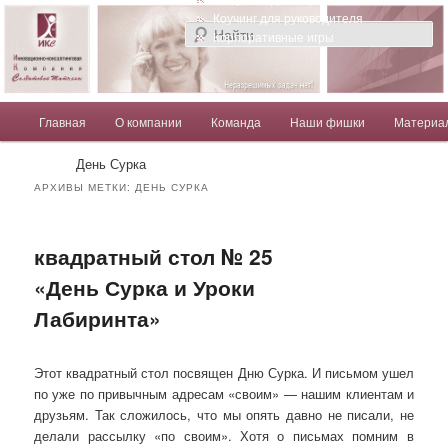
Компания Солдатовой Татьяны
Коучинг для руководителя
Корпоративные игры
Главное меню
Главная
О компании
Команда
Наши фишки
Материа
Перейти к основному содержимому
Перейти к дополнительному содержимому
Солдатова Татьяна
День Сурка
АРХИВЫ МЕТКИ:
ДЕНЬ СУРКА
квадратный стол № 25
«День Сурка и Уроки
Лабиринта»
Этот квадратный стол посвящен Дню Сурка. И письмом ушел
по уже по привычным адресам «своим» — нашим клиентам и
друзьям. Так сложилось, что мы опять давно не писали, не
делали рассылку «по своим». Хотя о письмах помним в