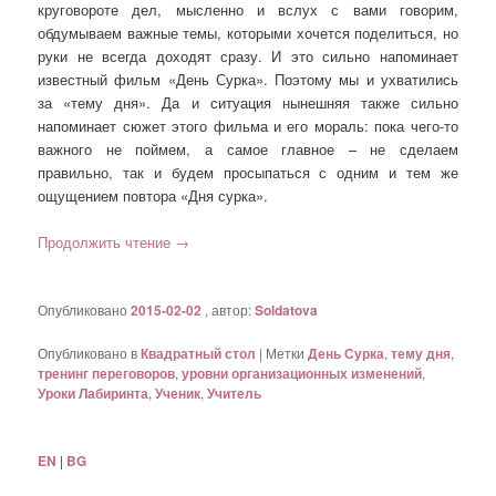
круговороте дел, мысленно и вслух с вами говорим,
обдумываем важные темы, которыми хочется поделиться, но
руки не всегда доходят сразу. И это сильно напоминает
известный фильм «День Сурка». Поэтому мы и ухватились
за «тему дня». Да и ситуация нынешняя также сильно
напоминает сюжет этого фильма и его мораль: пока чего-то
важного не поймем, а самое главное – не сделаем
правильно, так и будем просыпаться с одним и тем же
ощущением повтора «Дня сурка».
Продолжить чтение
→
Опубликовано
2015-02-02
, автор:
Soldatova
Опубликовано в
Квадратный стол
|
Метки
День Сурка
,
тему дня
,
тренинг переговоров
,
уровни организационных изменений
,
Уроки Лабиринта
,
Ученик
,
Учитель
EN
|
BG