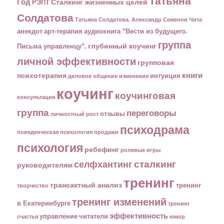
Татьяна
Год
Сталкинг жизненных целей
РЭПТ
Солдатова
Татьяна Солдатова. Александр Семенов
Чита
анекдот
арт-терапия
аудиокнига "Вести из будущего.
группа
глубинный коучинг
Письма управленцу".
личной эффективности
групповая
книги
психотерапия
интуиция
деловое общение
изменения
коучинг
коучинговая
консультация
группа
переговоры
отзывы
личностный рост
психодрама
поведенческая психология
продажи
психология
ребефинг
ролевые игры
сталкинг
селфхантинг
руководителям
тренинг
трансактный анализ
тренинг
творчество
тренинг изменений
в Екатеринбурге
тренинг
эффективность
управление
читатели
счастья
юмор