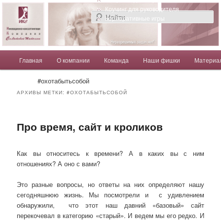
Компания Солдатовой Татьяны
Коучинг для руководителя
Корпоративные игры
Главное меню
Главная
О компании
Команда
Наши фишки
Материа
Перейти к основному содержимому
Перейти к дополнительному содержимому
Солдатова Татьяна
#охотабытьсобой
АРХИВЫ МЕТКИ:
#ОХОТАБЫТЬСОБОЙ
Про время, сайт и кроликов
Как вы относитесь к времени? А в каких вы с ним
отношениях? А оно с вами?
Это разные вопросы, но ответы на них определяют нашу
сегодняшнюю жизнь. Мы посмотрели и
с удивлением
обнаружили,
что этот наш давний «базовый» сайт
перекочевал в категорию «старый». И ведем мы его редко. И