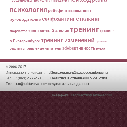
поведенческая психология
продажи
психология
ребефинг
ролевые игры
сталкинг
селфхантинг
руководителям
тренинг
трансактный анализ
тренинг
творчество
тренинг изменений
в Екатеринбурге
тренинг
эффективность
управление
читатели
счастья
юмор
© 2006-2017
Инновационно-консалтинговая компания Солдатовой Татьяны
Пользовательское соглашение
Тел: +7 (863) 2565253
Политика в отношении обработки
Email:
t.a@soldatova-company.ru
персональных данных
Поддержка:
Творчество&Технологии