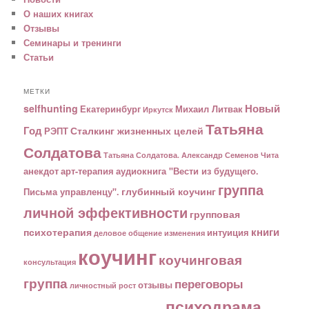
О наших книгах
Отзывы
Семинары и тренинги
Статьи
МЕТКИ
Новый
selfhunting
Екатеринбург
Михаил Литвак
Иркутск
Татьяна
Год
Сталкинг жизненных целей
РЭПТ
Солдатова
Татьяна Солдатова. Александр Семенов
Чита
анекдот
арт-терапия
аудиокнига "Вести из будущего.
группа
глубинный коучинг
Письма управленцу".
личной эффективности
групповая
книги
психотерапия
интуиция
деловое общение
изменения
коучинг
коучинговая
консультация
группа
переговоры
отзывы
личностный рост
психодрама