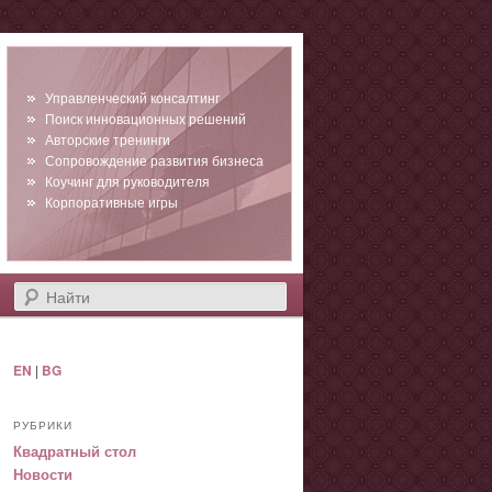
Управленческий консалтинг
Поиск инновационных решений
Авторские тренинги
Сопровождение развития бизнеса
Коучинг для руководителя
Корпоративные игры
Найти
EN
|
BG
РУБРИКИ
Квадратный стол
Новости