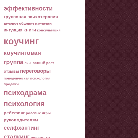
эффективности
групповая психотерапия
деловое общение
изменения
книги
интуиция
консультация
коучинг
коучинговая
группа
личностный рост
переговоры
отзывы
поведенческая психология
продажи
психодрама
психология
ребефинг
ролевые игры
руководителям
селфхантинг
сталкинг
творчество