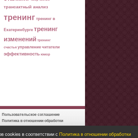
трансактный анализ
тренинг
тренинг в
тренинг
Екатеринбурге
изменений
тренинг
управление
читатели
счастья
эффективность
юмор
Пользовательское соглашение
Политика в отношении обработки
персональных данных
в cookies в соответствии с
Политика в отношении обработки