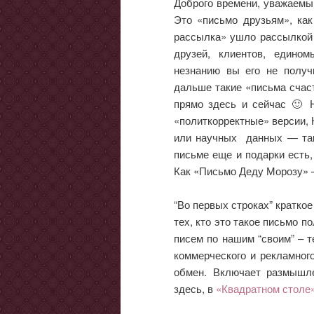
Доброго времени, уважаемый
Это «письмо друзьям», ка
рассылка» ушло рассылкой 
друзей, клиентов, едино
незнанию вы его не получи
дальше такие «письма счас
прямо здесь и сейчас 🙂 
«политкорректные» версии,
или научных данных — так 
письме еще и подарки есть, 
Как «Письмо Деду Морозу» 
“Во первых строках” кратко
тех, кто это такое письмо п
писем по нашим “своим” – т
коммерческого и рекламног
обмен. Включает размышл
здесь, в
«Квадратном столе