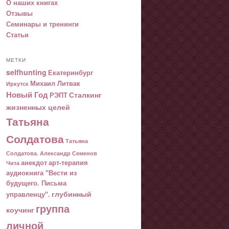
О наших книгах
Отзывы
Семинары и тренинги
Статьи
МЕТКИ
selfhunting
Екатеринбург
Михаил Литвак
Иркутск
Новый Год
Сталкинг
РЭПТ
жизненных целей
Татьяна
Солдатова
Татьяна
Солдатова. Александр Семенов
анекдот
арт-терапия
Чита
аудиокнига "Вести из
будущего. Письма
глубинный
управленцу".
группа
коучинг
личной