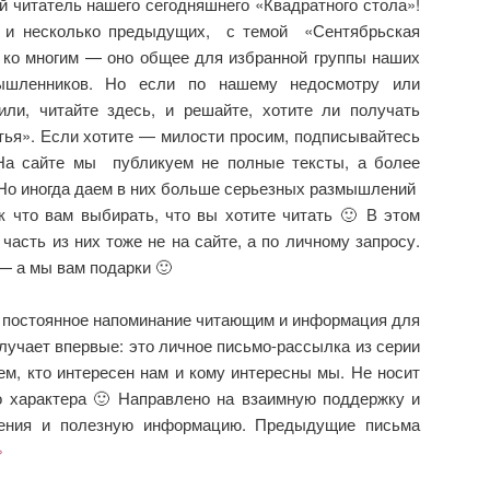
 читатель нашего сегодняшнего «Квадратного стола»!
к и несколько предыдущих, с темой «Сентябрьская
ко многим — оно общее для избранной группы наших
мышленников. Но если по нашему недосмотру или
ли, читайте здесь, и решайте, хотите ли получать
тья». Если хотите — милости просим, подписывайтесь
На сайте мы публикуем не полные тексты, а более
 Но иногда даем в них больше серьезных размышлений
что вам выбирать, что вы хотите читать 🙂 В этом
часть из них тоже не на сайте, а по личному запросу.
— а мы вам подарки 🙂
е постоянное напоминание читающим и информация для
олучает впервые: это личное письмо-рассылка из серии
ем, кто интересен нам и кому интересны мы. Не носит
о характера 🙂 Направлено на взаимную поддержку и
ения и полезную информацию. Предыдущие письма
»