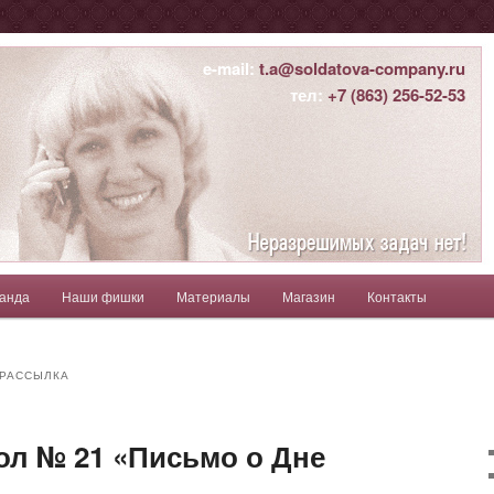
ны
e-mail:
t.a@soldatova-company.ru
тел:
+7 (863) 256-52-53
атьяна
анда
Наши фишки
Материалы
Магазин
Контакты
держимому
ому содержимому
 РАССЫЛКА
ол № 21 «Письмо о Дне