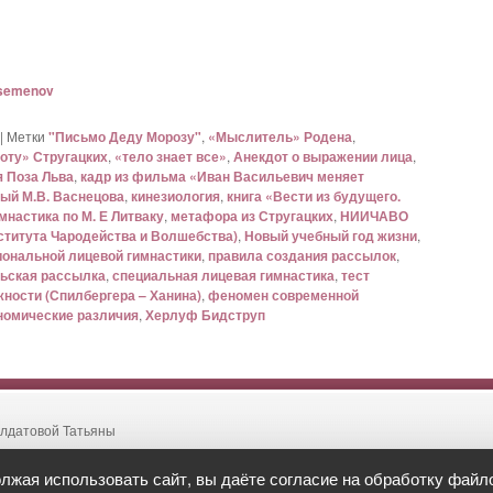
semenov
|
Метки
"Письмо Деду Морозу"
,
«Мыслитель» Родена
,
оту» Стругацких
,
«тело знает все»
,
Анекдот о выражении лица
,
я Поза Льва
,
кадр из фильма «Иван Васильевич меняет
ный М.В. Васнецова
,
кинезиология
,
книга «Вести из будущего.
мнастика по М. Е Литваку
,
метафора из Стругацких
,
НИИЧАВО
ститута Чародейства и Волшебства)
,
Новый учебный год жизни
,
иональной лицевой гимнастики
,
правила создания рассылок
,
ьская рассылка
,
специальная лицевая гимнастика
,
тест
жности (Спилбергера – Ханина)
,
феномен современной
номические различия
,
Херлуф Бидструп
лдатовой Татьяны
жая использовать сайт, вы даёте согласие на обработку файло