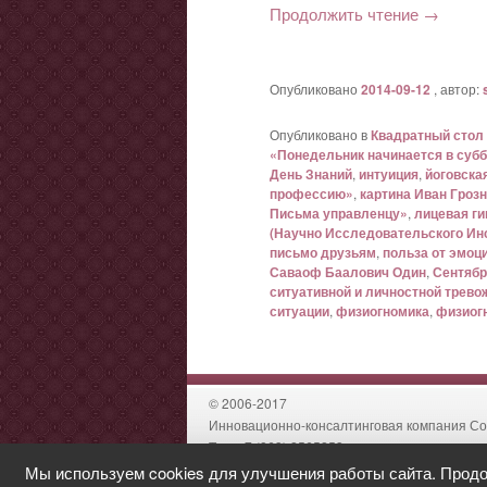
Продолжить чтение
→
Опубликовано
2014-09-12
, автор:
Опубликовано в
Квадратный стол
«Понедельник начинается в субб
День Знаний
,
интуиция
,
йоговска
профессию»
,
картина Иван Гроз
Письма управленцу»
,
лицевая ги
(Научно Исследовательского Ин
письмо друзьям
,
польза от эмоц
Саваоф Баалович Один
,
Сентябр
ситуативной и личностной трево
ситуации
,
физиогномика
,
физиог
© 2006-2017
Инновационно-консалтинговая компания Со
Тел: +7 (863) 2565253
Email:
t.a@soldatova-company.ru
Мы используем cookies для улучшения работы сайта. Продол