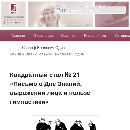
Компания Солдатовой Татьяны
Коучинг для руководителя
Корпоративные игры
Главное меню
Главная
О компании
Команда
Наши фишки
Материа
Перейти к основному содержимому
Перейти к дополнительному содержимому
Солдатова Татьяна
Саваоф Баалович Один
АРХИВЫ МЕТКИ:
САВАОФ БААЛОВИЧ ОДИН
Квадратный стол № 21
«Письмо о Дне Знаний,
выражении лица и пользе
гимнастики»