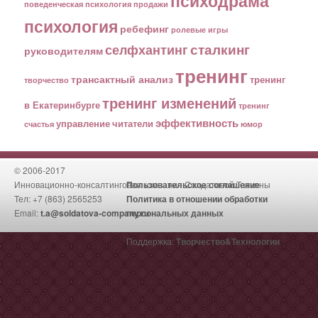
психодрама
поведенческая психология
продажи
психология
ребефинг
ролевые игры
сталкинг
селфхантинг
руководителям
тренинг
трансактный анализ
тренинг
творчество
тренинг изменений
в Екатеринбурге
тренинг
эффективность
управление
читатели
счастья
юмор
© 2006-2017
Инновационно-консалтинговая компания Солдатовой Татьяны
Пользовательское соглашение
Тел: +7 (863) 2565253
Политика в отношении обработки
Email:
t.a@soldatova-company.ru
персональных данных
Поддержка:
Творчество&Технологии