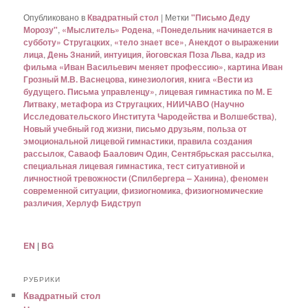
Опубликовано в
Квадратный стол
|
Метки
"Письмо Деду
Морозу"
,
«Мыслитель» Родена
,
«Понедельник начинается в
субботу» Стругацких
,
«тело знает все»
,
Анекдот о выражении
лица
,
День Знаний
,
интуиция
,
йоговская Поза Льва
,
кадр из
фильма «Иван Васильевич меняет профессию»
,
картина Иван
Грозный М.В. Васнецова
,
кинезиология
,
книга «Вести из
будущего. Письма управленцу»
,
лицевая гимнастика по М. Е
Литваку
,
метафора из Стругацких
,
НИИЧАВО (Научно
Исследовательского Института Чародейства и Волшебства)
,
Новый учебный год жизни
,
письмо друзьям
,
польза от
эмоциональной лицевой гимнастики
,
правила создания
рассылок
,
Саваоф Баалович Один
,
Сентябрьская рассылка
,
специальная лицевая гимнастика
,
тест ситуативной и
личностной тревожности (Спилбергера – Ханина)
,
феномен
современной ситуации
,
физиогномика
,
физиогномические
различия
,
Херлуф Бидструп
EN
|
BG
РУБРИКИ
Квадратный стол