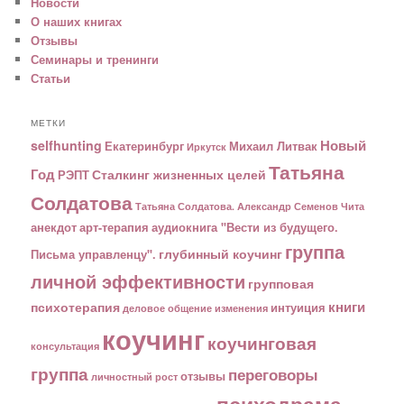
Новости
О наших книгах
Отзывы
Семинары и тренинги
Статьи
МЕТКИ
Новый
selfhunting
Екатеринбург
Михаил Литвак
Иркутск
Татьяна
Год
Сталкинг жизненных целей
РЭПТ
Солдатова
Татьяна Солдатова. Александр Семенов
Чита
анекдот
арт-терапия
аудиокнига "Вести из будущего.
группа
глубинный коучинг
Письма управленцу".
личной эффективности
групповая
книги
психотерапия
интуиция
деловое общение
изменения
коучинг
коучинговая
консультация
группа
переговоры
отзывы
личностный рост