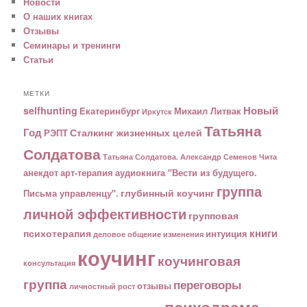
Новости
О наших книгах
Отзывы
Семинары и тренинги
Статьи
МЕТКИ
Новый
selfhunting
Екатеринбург
Михаил Литвак
Иркутск
Татьяна
Год
Сталкинг жизненных целей
РЭПТ
Солдатова
Татьяна Солдатова. Александр Семенов
Чита
анекдот
арт-терапия
аудиокнига "Вести из будущего.
группа
глубинный коучинг
Письма управленцу".
личной эффективности
групповая
книги
психотерапия
интуиция
деловое общение
изменения
коучинг
коучинговая
консультация
группа
переговоры
отзывы
личностный рост