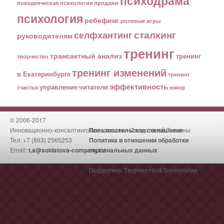
психодрама
поведенческая психология
продажи
психология
ребефинг
ролевые игры
сталкинг
селфхантинг
руководителям
тренинг
трансактный анализ
тренинг
творчество
тренинг изменений
в Екатеринбурге
тренинг
эффективность
управление
читатели
счастья
юмор
© 2006-2017
Инновационно-консалтинговая компания Солдатовой Татьяны
Пользовательское соглашение
Тел: +7 (863) 2565253
Политика в отношении обработки
Email:
t.a@soldatova-company.ru
персональных данных
Поддержка:
Творчество&Технологии