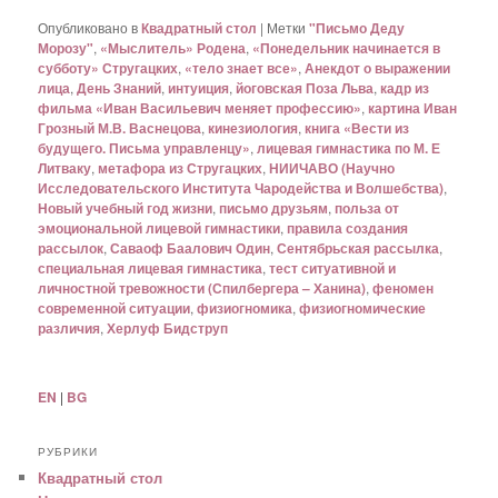
Опубликовано в
Квадратный стол
|
Метки
"Письмо Деду
Морозу"
,
«Мыслитель» Родена
,
«Понедельник начинается в
субботу» Стругацких
,
«тело знает все»
,
Анекдот о выражении
лица
,
День Знаний
,
интуиция
,
йоговская Поза Льва
,
кадр из
фильма «Иван Васильевич меняет профессию»
,
картина Иван
Грозный М.В. Васнецова
,
кинезиология
,
книга «Вести из
будущего. Письма управленцу»
,
лицевая гимнастика по М. Е
Литваку
,
метафора из Стругацких
,
НИИЧАВО (Научно
Исследовательского Института Чародейства и Волшебства)
,
Новый учебный год жизни
,
письмо друзьям
,
польза от
эмоциональной лицевой гимнастики
,
правила создания
рассылок
,
Саваоф Баалович Один
,
Сентябрьская рассылка
,
специальная лицевая гимнастика
,
тест ситуативной и
личностной тревожности (Спилбергера – Ханина)
,
феномен
современной ситуации
,
физиогномика
,
физиогномические
различия
,
Херлуф Бидструп
EN
|
BG
РУБРИКИ
Квадратный стол