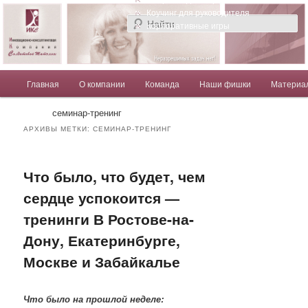
Компания Солдатовой Татьяны
Коучинг для руководителя
Корпоративные игры
Главное меню
Главная
О компании
Команда
Наши фишки
Материа
Перейти к основному содержимому
Перейти к дополнительному содержимому
Солдатова Татьяна
семинар-тренинг
АРХИВЫ МЕТКИ:
СЕМИНАР-ТРЕНИНГ
Что было, что будет, чем
сердце успокоится —
тренинги В Ростове-на-
Дону, Екатеринбурге,
Москве и Забайкалье
Что было на прошлой неделе: