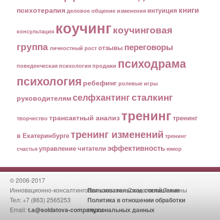
книги
психотерапия
интуиция
деловое общение
изменения
коучинг
коучинговая
консультация
группа
переговоры
отзывы
личностный рост
психодрама
поведенческая психология
продажи
психология
ребефинг
ролевые игры
сталкинг
селфхантинг
руководителям
тренинг
трансактный анализ
тренинг
творчество
тренинг изменений
в Екатеринбурге
тренинг
эффективность
управление
читатели
счастья
юмор
© 2006-2017
Инновационно-консалтинговая компания Солдатовой Татьяны
Пользовательское соглашение
Тел: +7 (863) 2565253
Политика в отношении обработки
Email:
t.a@soldatova-company.ru
персональных данных