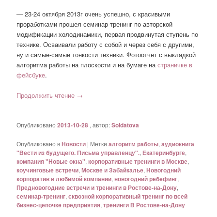
— 23-24 октября 2013г очень успешно, с красивыми
проработками прошел семинар-тренинг по авторской
модификации холодинамики, первая продвинутая ступень по
технике. Осваивали работу с собой и через себя с другими,
ну и самые-самые тонкости техники. Фотоотчет с выкладкой
алгоритма работы на плоскости и на бумаге на
страничке в
фейсбуке
.
Продолжить чтение
→
Опубликовано
2013-10-28
, автор:
Soldatova
Опубликовано в
Новости
|
Метки
алгоритм работы
,
аудиокнига
"Вести из будущего. Письма управленцу".
,
Екатеринбурге
,
компания "Новые окна"
,
корпоративные тренинги в Москве
,
коучинговые встречи
,
Москве и Забайкалье
,
Новогодний
корпоратив в любимой компании
,
новогодний ребефинг
,
Предновогодние встречи и тренинги в Ростове-на-Дону
,
семинар-тренинг
,
сквозной корпоративный тренинг по всей
бизнес-цепочке предприятия
,
тренинги В Ростове-на-Дону