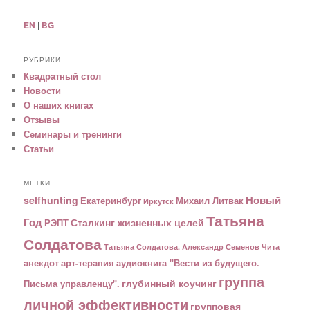
EN
|
BG
РУБРИКИ
Квадратный стол
Новости
О наших книгах
Отзывы
Семинары и тренинги
Статьи
МЕТКИ
Новый
selfhunting
Екатеринбург
Михаил Литвак
Иркутск
Татьяна
Год
Сталкинг жизненных целей
РЭПТ
Солдатова
Татьяна Солдатова. Александр Семенов
Чита
анекдот
арт-терапия
аудиокнига "Вести из будущего.
группа
глубинный коучинг
Письма управленцу".
личной эффективности
групповая