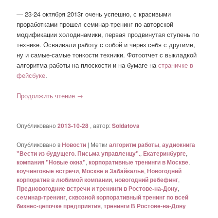
— 23-24 октября 2013г очень успешно, с красивыми
проработками прошел семинар-тренинг по авторской
модификации холодинамики, первая продвинутая ступень по
технике. Осваивали работу с собой и через себя с другими,
ну и самые-самые тонкости техники. Фотоотчет с выкладкой
алгоритма работы на плоскости и на бумаге на
страничке в
фейсбуке
.
Продолжить чтение
→
Опубликовано
2013-10-28
, автор:
Soldatova
Опубликовано в
Новости
|
Метки
алгоритм работы
,
аудиокнига
"Вести из будущего. Письма управленцу".
,
Екатеринбурге
,
компания "Новые окна"
,
корпоративные тренинги в Москве
,
коучинговые встречи
,
Москве и Забайкалье
,
Новогодний
корпоратив в любимой компании
,
новогодний ребефинг
,
Предновогодние встречи и тренинги в Ростове-на-Дону
,
семинар-тренинг
,
сквозной корпоративный тренинг по всей
бизнес-цепочке предприятия
,
тренинги В Ростове-на-Дону