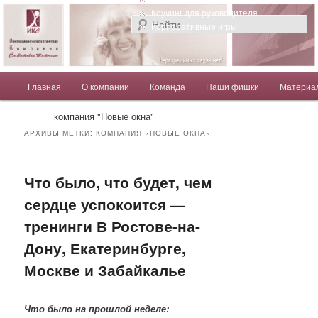
Компания Солдатовой Татьяны
Коучинг для руководителя
Корпоративные игры
Главное меню
Главная
О компании
Команда
Наши фишки
Материа
Перейти к основному содержимому
Перейти к дополнительному содержимому
Солдатова Татьяна
компания "Новые окна"
АРХИВЫ МЕТКИ:
КОМПАНИЯ «НОВЫЕ ОКНА»
Что было, что будет, чем
сердце успокоится —
тренинги В Ростове-на-
Дону, Екатеринбурге,
Москве и Забайкалье
Что было на прошлой неделе: