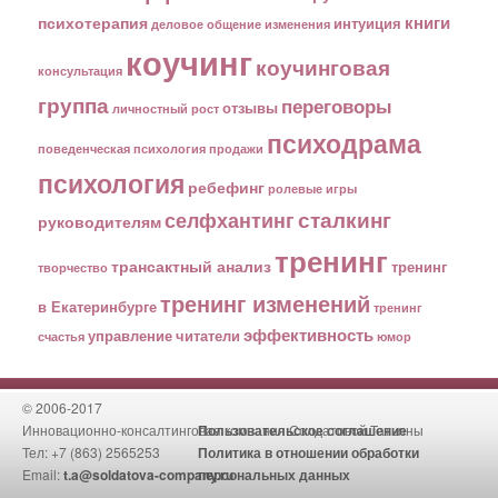
книги
психотерапия
интуиция
деловое общение
изменения
коучинг
коучинговая
консультация
группа
переговоры
отзывы
личностный рост
психодрама
поведенческая психология
продажи
психология
ребефинг
ролевые игры
сталкинг
селфхантинг
руководителям
тренинг
трансактный анализ
тренинг
творчество
тренинг изменений
в Екатеринбурге
тренинг
эффективность
управление
читатели
счастья
юмор
© 2006-2017
Инновационно-консалтинговая компания Солдатовой Татьяны
Пользовательское соглашение
Тел: +7 (863) 2565253
Политика в отношении обработки
Email:
t.a@soldatova-company.ru
персональных данных