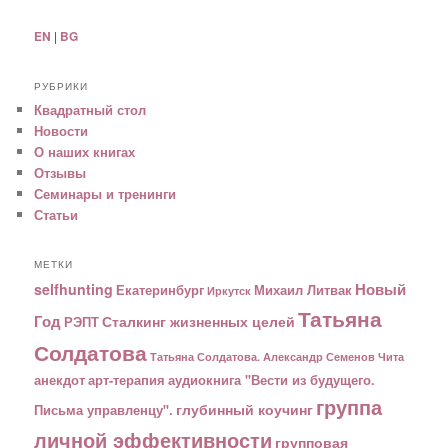
EN
|
BG
РУБРИКИ
Квадратный стол
Новости
О наших книгах
Отзывы
Семинары и тренинги
Статьи
МЕТКИ
Новый
selfhunting
Екатеринбург
Михаил Литвак
Иркутск
Татьяна
Год
Сталкинг жизненных целей
РЭПТ
Солдатова
Татьяна Солдатова. Александр Семенов
Чита
анекдот
арт-терапия
аудиокнига "Вести из будущего.
группа
глубинный коучинг
Письма управленцу".
личной эффективности
групповая