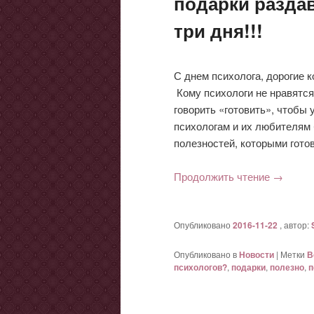
подарки разда
три дня!!!
С днем психолога, дорогие к
Кому психологи не нравятся,
говорить «готовить», чтобы 
психологам и их любителям 
полезностей, которыми гото
Продолжить чтение
→
Опубликовано
2016-11-22
, автор:
Опубликовано в
Новости
|
Метки
В
психологов?
,
подарки
,
полезно
,
п