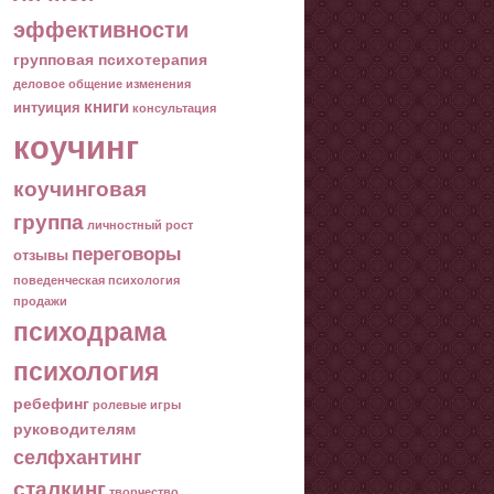
эффективности
групповая психотерапия
деловое общение
изменения
книги
интуиция
консультация
коучинг
коучинговая
группа
личностный рост
переговоры
отзывы
поведенческая психология
продажи
психодрама
психология
ребефинг
ролевые игры
руководителям
селфхантинг
сталкинг
творчество