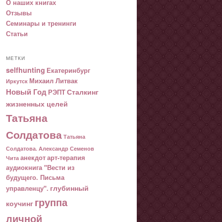
О наших книгах
Отзывы
Семинары и тренинги
Статьи
МЕТКИ
selfhunting
Екатеринбург
Михаил Литвак
Иркутск
Новый Год
Сталкинг
РЭПТ
жизненных целей
Татьяна
Солдатова
Татьяна
Солдатова. Александр Семенов
анекдот
арт-терапия
Чита
аудиокнига "Вести из
будущего. Письма
глубинный
управленцу".
группа
коучинг
личной