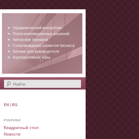
Управленческий консалтинг
Поиск инновационных решений
Авторские тренинги
Сопровождение развития бизнеса
Коучинг для руководителя
Корпоративные игры
Найти
EN
|
BG
РУБРИКИ
Квадратный стол
Новости