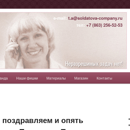
ны
e-mail:
t.a@soldatova-company.ru
тел:
+7 (863) 256-52-53
атьяна
анда
Наши фишки
Материалы
Магазин
Контакты
держимому
ому содержимому
 поздравляем и опять