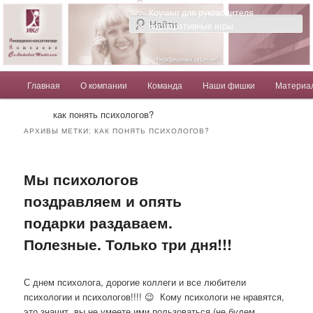
Компания Солдатовой Татьяны
Коучинг для руководителя
Корпоративные игры
Главное меню
Главная
О компании
Команда
Наши фишки
Материа
Перейти к основному содержимому
Перейти к дополнительному содержимому
Солдатова Татьяна
как понять психологов?
АРХИВЫ МЕТКИ:
КАК ПОНЯТЬ ПСИХОЛОГОВ?
Мы психологов
поздравляем и опять
подарки раздаваем.
Полезные. Только три дня!!!
С днем психолога, дорогие коллеги и все любители
психологии и психологов!!!! 😉 Кому психологи не нравятся,
это значит, вы не умеете ими пользоваться (не будем