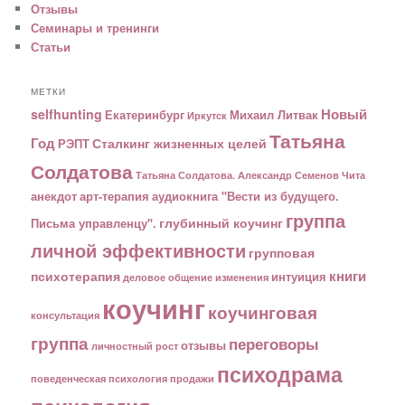
Отзывы
Семинары и тренинги
Статьи
МЕТКИ
Новый
selfhunting
Екатеринбург
Михаил Литвак
Иркутск
Татьяна
Год
Сталкинг жизненных целей
РЭПТ
Солдатова
Татьяна Солдатова. Александр Семенов
Чита
анекдот
арт-терапия
аудиокнига "Вести из будущего.
группа
глубинный коучинг
Письма управленцу".
личной эффективности
групповая
книги
психотерапия
интуиция
деловое общение
изменения
коучинг
коучинговая
консультация
группа
переговоры
отзывы
личностный рост
психодрама
поведенческая психология
продажи