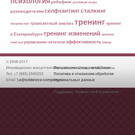
психология
ребефинг
ролевые игры
сталкинг
селфхантинг
руководителям
тренинг
трансактный анализ
тренинг
творчество
тренинг изменений
в Екатеринбурге
тренинг
эффективность
управление
читатели
счастья
юмор
© 2006-2017
Инновационно-консалтинговая компания Солдатовой Татьяны
Пользовательское соглашение
Тел: +7 (863) 2565253
Политика в отношении обработки
Email:
t.a@soldatova-company.ru
персональных данных
Поддержка:
Творчество&Технологии