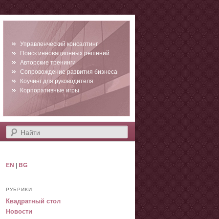
Управленческий консалтинг
Поиск инновационных решений
Авторские тренинги
Сопровождение развития бизнеса
Коучинг для руководителя
Корпоративные игры
Найти
EN
|
BG
РУБРИКИ
Квадратный стол
Новости