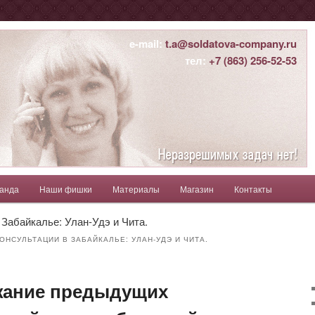
ны
e-mail:
t.a@soldatova-company.ru
тел:
+7 (863) 256-52-53
атьяна
анда
Наши фишки
Материалы
Магазин
Контакты
держимому
ому содержимому
 Забайкалье: Улан-Удэ и Чита.
ОНСУЛЬТАЦИИ В ЗАБАЙКАЛЬЕ: УЛАН-УДЭ И ЧИТА.
жание предыдущих