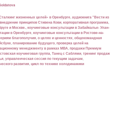
Soldatova
Сталкинг жизненных целей» в Оренбурге
,
аудиокнига "Вести из
внедрение принципов Стивена Кови
,
корпоративная программа
,
руге и Москве.
,
коучинговые консультации в Забайкалье: Улан-
тации в Оренбурге
,
коучинговые консультации в Ростове-на-
териям благополучия
,
о целях и ценностях
,
общекомандная
йсбуке
,
планирование будущего
,
проверка целей на
вационному менеджменту в рамках МВА
,
продажи Премиум
стовская коучинговая группа
,
Танец с Саблями
,
тренинг продаж
ья
,
управленческая сессия по текущим задачам
,
ческого развития
,
цикл по технике холодинамики