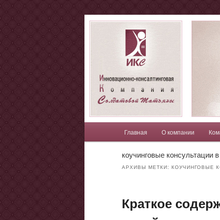
Компания Солдатовой Татья
Солдатова Т
Главное меню
Главная
О компании
Ком
Перейти к основному со
Перейти к дополнительн
коучинговые консультации в
АРХИВЫ МЕТКИ:
КОУЧИНГОВЫЕ К
Краткое содер