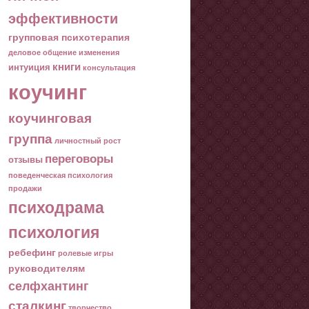
эффективности
групповая психотерапия
деловое общение
изменения
книги
интуиция
консультация
коучинг
коучинговая
группа
личностный рост
переговоры
отзывы
поведенческая психология
продажи
психодрама
психология
ребефинг
ролевые игры
руководителям
селфхантинг
сталкинг
творчество