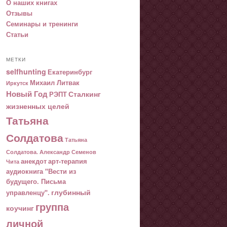
О наших книгах
Отзывы
Семинары и тренинги
Статьи
МЕТКИ
selfhunting
Екатеринбург
Михаил Литвак
Иркутск
Новый Год
Сталкинг
РЭПТ
жизненных целей
Татьяна
Солдатова
Татьяна
Солдатова. Александр Семенов
анекдот
арт-терапия
Чита
аудиокнига "Вести из
будущего. Письма
глубинный
управленцу".
группа
коучинг
личной