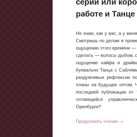
серий или коро
работе и Танце
Не знаю, как у вас, а у ме
Смотришь по делам в проме
ощущению этого времени — 
сделать — волосы дыбом, ск
ощущение кайфа и драйва
буквально Танца с Саблями
раздумчивые рефлексии по
планы на будущее оптом. Ч
последней публикации от 
готовящейся управленче
Оренбурге?
Продолжить чтение
→