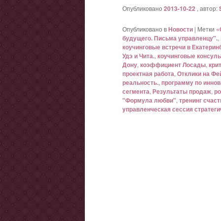
Опубликовано
2013-10-22
, автор:
Опубликовано в
Новости
|
Метки
«
будущего. Письма управленцу".
,
коучинговые встречи в Екатеринб
Удэ и Чита.
,
коучинговые консуль
Дону
,
коэффициент Лосады
,
кри
проектная работа
,
Отклики на Фе
реальность.
,
программу по инно
сегмента
,
Результаты продаж
,
ро
"Формула любви"
,
тренинг счаст
управленческая сессия стратеги