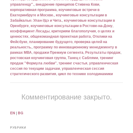
управленцу".
,
внедрение принципов Стивена Кови
,
корпоративная программа
,
коучинговые встречи в
Екатеринбруге и Москве.
,
коучинговые консультации в
Забайкалье: Улан-Удэ и Чита.
,
коучинговые консультации в
Оренбурге
,
коучинговые консультации в Ростове-на-Дону
,
коэффициент Лосады
,
критериям благополучия
,
о целях и
ценностях
,
общекомандная проектная работа
,
Отклики на
Фейсбуке
,
планирование будущего
,
проверка целей на
реальность.
,
программу по инновационному менеджменту в
рамках МВА
,
продажи Премиум сегмента
,
Результаты продаж
,
ростовская коучинговая группа
,
Танец с Саблями
,
тренинг
продаж "Формула любви"
,
тренинг счастья
,
управленческая
сессия по текущим задачам
,
управленческая сессия
стратегического развития
,
цикл по технике холодинамики
Комментирование закрыто.
EN
|
BG
РУБРИКИ