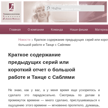
Компания Солдатовой Татьяны
Коучинг для руководителя
Корпоративные игры
Главное меню
Главная
О компании
Команда
Наши фишки
Материа
Перейти к основному содержимому
Перейти к дополнительному содержимому
Солдатова Татьяна
Новости
> Краткое содержание предыдущих серий или корот
большой работе и Танце с Саблями
Краткое содержание
предыдущих серий или
короткий отчет о большой
работе и Танце с Саблями
Не знаю, как у вас, а у меня время еще ускорилось и
сделало это парадоксально. Смотришь по делам в
промежуток времени — много сделано, прислушиваешься к
ощущению этого времени — мгновенно пролетело, думаешь,