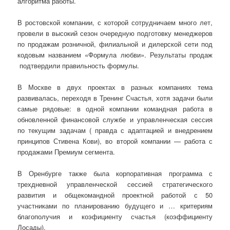
алгоритма работы.
В ростовской компании, с которой сотрудничаем много лет,
провели в высокий сезон очередную подготовку менеджеров
по продажам розничной, филиальной и дилерской сети под
кодовым названием «Формула любви». Результаты продаж
подтвердили правильность формулы.
В Москве в двух проектах в разных компаниях тема
развивалась, переходя в Тренинг Счастья, хотя задачи были
самые рядовые: в одной компании командная работа в
обновленной финансовой службе и управленческая сессия
по текущим задачам ( правда с адаптацией и внедрением
принципов Стивена Кови), во второй компании — работа с
продажами Премиум сегмента.
В Оренбурге также была корпоративная программа с
трехдневной управленческой сессией стратегического
развития и общекомандной проектной работой с 50
участниками по планированию будущего и … критериям
благополучия и коэфициенту счастья (коэффициенту
Лосады).