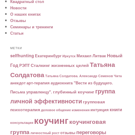
Квадратный стол
Новости
О наших книгах
Отзывы
Семинары и тренинги
Статьи
МЕТКИ
Новый
selfhunting
Екатеринбург
Михаил Литвак
Иркутск
Татьяна
Год
Сталкинг жизненных целей
РЭПТ
Солдатова
Татьяна Солдатова. Александр Семенов
Чита
анекдот
арт-терапия
аудиокнига "Вести из будущего.
группа
глубинный коучинг
Письма управленцу".
личной эффективности
групповая
книги
психотерапия
интуиция
деловое общение
изменения
коучинг
коучинговая
консультация
группа
переговоры
отзывы
личностный рост