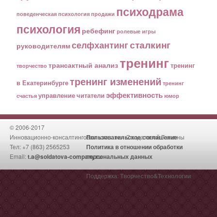
психодрама
поведенческая психология
продажи
психология
ребефинг
ролевые игры
сталкинг
селфхантинг
руководителям
тренинг
трансактный анализ
тренинг
творчество
тренинг изменений
в Екатеринбурге
тренинг
эффективность
управление
читатели
счастья
юмор
© 2006-2017
Инновационно-консалтинговая компания Солдатовой Татьяны
Пользовательское соглашение
Тел: +7 (863) 2565253
Политика в отношении обработки
Email:
t.a@soldatova-company.ru
персональных данных
Поддержка:
Творчество&Технологии