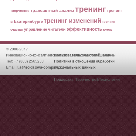
тренинг
трансактный анализ
тренинг
творчество
тренинг изменений
в Екатеринбурге
тренинг
эффективность
управление
читатели
счастья
юмор
© 2006-2017
Инновационно-консалтинговая компания Солдатовой Татьяны
Пользовательское соглашение
Тел: +7 (863) 2565253
Политика в отношении обработки
Email:
t.a@soldatova-company.ru
персональных данных
Поддержка:
Творчество&Технологии