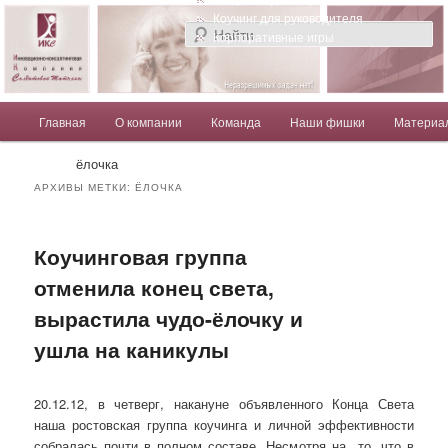
Компания Солдатовой Татьяны
Коучинг для руководителя
Корпоративные игры
Главное меню
Главная
О компании
Команда
Наши фишки
Материа
Перейти к основному содержимому
Перейти к дополнительному содержимому
Солдатова Татьяна
ёлочка
АРХИВЫ МЕТКИ:
ЁЛОЧКА
Коучинговая группа
отменила конец света,
вырастила чудо-ёлочку и
ушла на каникулы
20.12.12, в четверг, накануне объявленного Конца Света
наша ростовская группа коучинга и личной эффективности
собралась почти в полном составе. Несмотря на то, что в