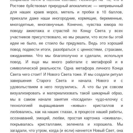
Ростове буйствовал природный апокалипсис — непривычный
для наших краев мороз, метель и пробки в 10 баллов,
приехали даже наши иногородние, кормящие, беременные,
многодетные, многовнучные. Конечно, чувства юмора по
поводу ажиотажа и страстей по Концу Света у всех
участников присутствовало, но мы решили, что если бы этой
идеи не было, ее стоило бы придумать. Ведь это хороший
повод подвести итоги, разобраться с ценностями, страхами,
ожиданиями. Что мы благополучно и сделали, используя
повод. И еще мы много работали с метафорой и в
символической реальности. Одна метафора личного Конца
Света чего стоит! И Нового Света тоже. И мы создали ритуал
завершения Старого Света и начала Нового и с
удовольствием в него погрузились. А что бы уж совсем
визуализировать и материализовать такой шикарный образ,
мы в самом начале занятия «посадили» чудо-елочку с
технологией выращивания «живых» кристаллов и
любовались, как на наших глазах, в процессе нашей работы,
осознаваний, эмоций, любви, простая картонка «оживала»,
покрывалась кристаллами, зеленела и хорошела. Мы
загадали, что утром, когда (и если) начнется Новый Свет, она