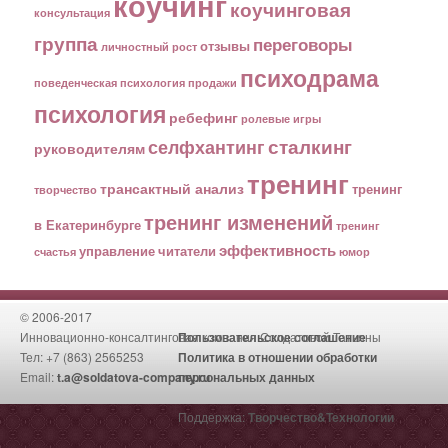
коучинг
коучинговая
консультация
группа
переговоры
отзывы
личностный рост
психодрама
поведенческая психология
продажи
психология
ребефинг
ролевые игры
сталкинг
селфхантинг
руководителям
тренинг
трансактный анализ
тренинг
творчество
тренинг изменений
в Екатеринбурге
тренинг
эффективность
управление
читатели
счастья
юмор
© 2006-2017
Инновационно-консалтинговая компания Солдатовой Татьяны
Пользовательское соглашение
Тел: +7 (863) 2565253
Политика в отношении обработки
Email:
t.a@soldatova-company.ru
персональных данных
Поддержка:
Творчество&Технологии