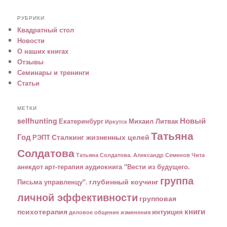
РУБРИКИ
Квадратный стол
Новости
О наших книгах
Отзывы
Семинары и тренинги
Статьи
МЕТКИ
Новый
selfhunting
Екатеринбург
Михаил Литвак
Иркутск
Татьяна
Год
Сталкинг жизненных целей
РЭПТ
Солдатова
Татьяна Солдатова. Александр Семенов
Чита
анекдот
арт-терапия
аудиокнига "Вести из будущего.
группа
глубинный коучинг
Письма управленцу".
личной эффективности
групповая
книги
психотерапия
интуиция
деловое общение
изменения