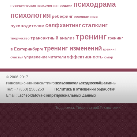
психодрама
поведенческая психология
продажи
психология
ребефинг
ролевые игры
сталкинг
селфхантинг
руководителям
тренинг
трансактный анализ
тренинг
творчество
тренинг изменений
в Екатеринбурге
тренинг
эффективность
управление
читатели
счастья
юмор
© 2006-2017
Инновационно-консалтинговая компания Солдатовой Татьяны
Пользовательское соглашение
Тел: +7 (863) 2565253
Политика в отношении обработки
Email:
t.a@soldatova-company.ru
персональных данных
Поддержка:
Творчество&Технологии