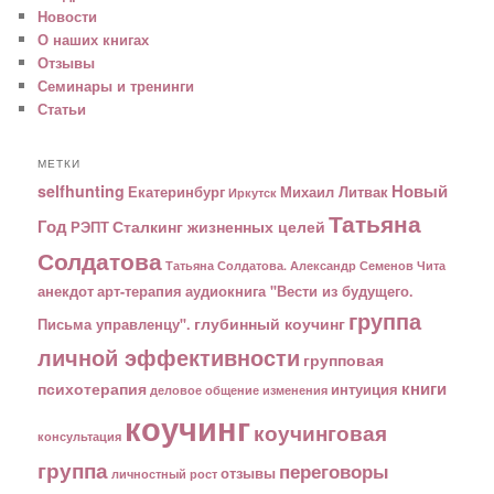
Новости
О наших книгах
Отзывы
Семинары и тренинги
Статьи
МЕТКИ
Новый
selfhunting
Екатеринбург
Михаил Литвак
Иркутск
Татьяна
Год
Сталкинг жизненных целей
РЭПТ
Солдатова
Татьяна Солдатова. Александр Семенов
Чита
анекдот
арт-терапия
аудиокнига "Вести из будущего.
группа
глубинный коучинг
Письма управленцу".
личной эффективности
групповая
книги
психотерапия
интуиция
деловое общение
изменения
коучинг
коучинговая
консультация
группа
переговоры
отзывы
личностный рост