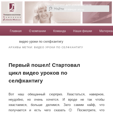
Компания Солдатовой Татьяны
Коучинг для руководителя
Корпоративные игры
Главное меню
Главная
О компании
Команда
Наши фишки
Материа
Перейти к основному содержимому
Перейти к дополнительному содержимому
Солдатова Татьяна
видео уроки по селфхантигу
АРХИВЫ МЕТКИ:
ВИДЕО УРОКИ ПО СЕЛФХАНТИГУ
Первый пошел! Стартовал
цикл видео уроков по
селфхантигу
Вот наш обещанный сюрприз. Хвастаться, наверное,
неудобно, но очень хочется. И вроде не так чтобы
хвастаемся, больше делимся. Зато самим кайф, что
получается и есть чего сказать 🙂 Посмотрите, что