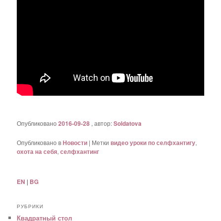
Опубликовано
2016-09-28
, автор:
Soldatova
Опубликовано в
Новости
|
Метки
видео уроки по селфхантигу
,
охота на себя
,
селфхантинг
EN
|
BG
РУБРИКИ
Квадратный стол