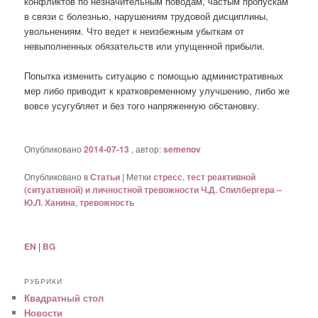
конфликтов по незначительным поводам, частым пропускам
в связи с болезнью, нарушениям трудовой дисциплины,
увольнениям. Что ведет к неизбежным убыткам от
невыполненных обязательств или упущенной прибыли.
Попытка изменить ситуацию с помощью административных
мер либо приводит к кратковременному улучшению, либо же
вовсе усугубляет и без того напряженную обстановку.
Опубликовано
2014-07-13
, автор:
semenov
Опубликовано в
Статьи
|
Метки
стресс
,
тест реактивной
(ситуативной) и личностной тревожности Ч.Д. Спилбергера –
Ю.Л. Ханина
,
тревожность
EN
|
BG
РУБРИКИ
Квадратный стол
Новости