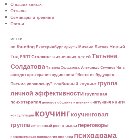
О наших книгах
Отзывы
Семинары и тренинги
Статьи
МЕТКИ
Новый
selfhunting
Екатеринбург
Михаил Литвак
Иркутск
Татьяна
Год
Сталкинг жизненных целей
РЭПТ
Солдатова
Татьяна Солдатова. Александр Семенов
Чита
анекдот
арт-терапия
аудиокнига "Вести из будущего.
группа
глубинный коучинг
Письма управленцу".
личной эффективности
групповая
книги
психотерапия
интуиция
деловое общение
изменения
коучинг
коучинговая
консультация
группа
переговоры
отзывы
личностный рост
психодрама
поведенческая психология
продажи