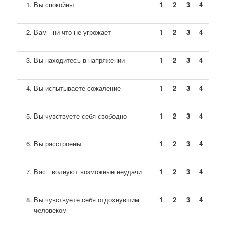
Вы спокойны
1
2
3
4
Вам ни что не угрожает
1
2
3
4
Вы находитесь в напряжении
1
2
3
4
Вы испытываете сожаление
1
2
3
4
Вы чувствуете себя свободно
1
2
3
4
Вы расстроены
1
2
3
4
Вас волнуют возможные неудачи
1
2
3
4
Вы чувствуете себя отдохнувшим
1
2
3
4
человеком