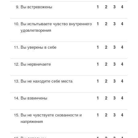
Вы встревожены
1
2
3
4
Вы испытываете чувство внутреннего
1
2
3
4
удовлетворения
Вы уверены в себе
1
2
3
4
Вы нервничаете
1
2
3
4
Вы не находите себе места
1
2
3
4
Вы взвинчены
1
2
3
4
Вы не чувствуете скованности и
1
2
3
4
напряжения