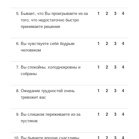
Бывает, что Вы проигрываете из-за
1
2
3
4
того, что недостаточно быстро
принимаете решение
Вы чувствуете себя бодрым
1
2
3
4
человеком
Вы спокойны, холоднокровны и
1
2
3
4
собраны
Ожидание трудностей очень
1
2
3
4
тревожит вас
Вы слишком переживаете из-за
1
2
3
4
пустяков
Вы бываете вполне счастливы
1
2
3
4