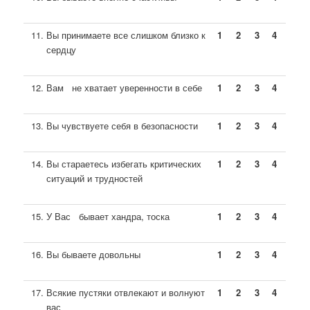
Вы принимаете все слишком близко к
1
2
3
4
сердцу
Вам не хватает уверенности в себе
1
2
3
4
Вы чувствуете себя в безопасности
1
2
3
4
Вы стараетесь избегать критических
1
2
3
4
ситуаций и трудностей
У Вас бывает хандра, тоска
1
2
3
4
Вы бываете довольны
1
2
3
4
Всякие пустяки отвлекают и волнуют
1
2
3
4
вас