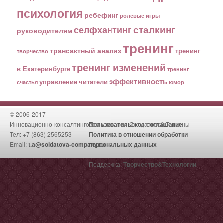
психология
ребефинг
ролевые игры
сталкинг
селфхантинг
руководителям
тренинг
трансактный анализ
тренинг
творчество
тренинг изменений
в Екатеринбурге
тренинг
эффективность
управление
читатели
счастья
юмор
© 2006-2017
Инновационно-консалтинговая компания Солдатовой Татьяны
Пользовательское соглашение
Тел: +7 (863) 2565253
Политика в отношении обработки
Email:
t.a@soldatova-company.ru
персональных данных
Поддержка:
Творчество&Технологии