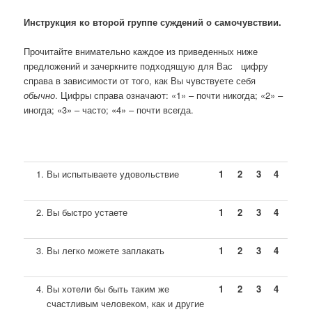
Инструкция ко второй группе суждений о самочувствии.
Прочитайте внимательно каждое из приведенных ниже
предложений и зачеркните подходящую для Вас цифру
справа в зависимости от того, как Вы чувствуете себя
обычно
. Цифры справа означают: «1» – почти никогда; «2» –
иногда; «3» – часто; «4» – почти всегда.
Вы испытываете удовольствие
1
2
3
4
Вы быстро устаете
1
2
3
4
Вы легко можете заплакать
1
2
3
4
Вы хотели бы быть таким же
1
2
3
4
счастливым человеком, как и другие