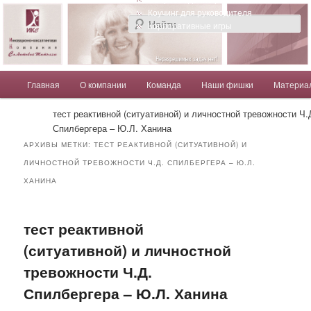
Компания Солдатовой Татьяны
Коучинг для руководителя
Корпоративные игры
Главное меню
Главная
О компании
Команда
Наши фишки
Материа
Перейти к основному содержимому
Перейти к дополнительному содержимому
Солдатова Татьяна
тест реактивной (ситуативной) и личностной тревожности Ч.
Спилбергера – Ю.Л. Ханина
АРХИВЫ МЕТКИ:
ТЕСТ РЕАКТИВНОЙ (СИТУАТИВНОЙ) И
ЛИЧНОСТНОЙ ТРЕВОЖНОСТИ Ч.Д. СПИЛБЕРГЕРА – Ю.Л.
ХАНИНА
тест реактивной
(ситуативной) и личностной
тревожности Ч.Д.
Спилбергера – Ю.Л. Ханина