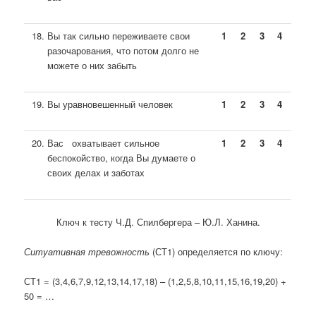
Вы так сильно переживаете свои
1
2
3
4
разочарования, что потом долго не
можете о них забыть
Вы уравновешенный человек
1
2
3
4
Вас охватывает сильное
1
2
3
4
беспокойство, когда Вы думаете о
своих делах и заботах
Ключ к тесту Ч.Д. Спилбергера – Ю.Л. Ханина.
Ситуативная тревожность
(СТ1) определяется по ключу:
СТ1 = (3,4,6,7,9,12,13,14,17,18) – (1,2,5,8,10,11,15,16,19,20) +
50 = …