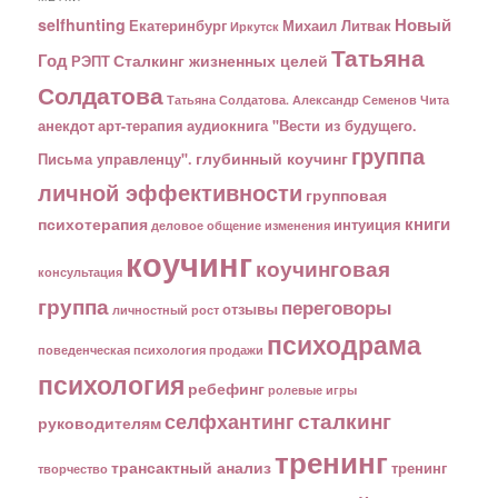
Новый
selfhunting
Екатеринбург
Михаил Литвак
Иркутск
Татьяна
Год
Сталкинг жизненных целей
РЭПТ
Солдатова
Татьяна Солдатова. Александр Семенов
Чита
анекдот
арт-терапия
аудиокнига "Вести из будущего.
группа
глубинный коучинг
Письма управленцу".
личной эффективности
групповая
книги
психотерапия
интуиция
деловое общение
изменения
коучинг
коучинговая
консультация
группа
переговоры
отзывы
личностный рост
психодрама
поведенческая психология
продажи
психология
ребефинг
ролевые игры
сталкинг
селфхантинг
руководителям
тренинг
трансактный анализ
тренинг
творчество