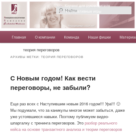
Компания Солдатовой Татьяны
Коучинг для руководителя
Корпоративные игры
Главное меню
Главная
О компании
Команда
Наши фишки
Материа
Перейти к основному содержимому
Перейти к дополнительному содержимому
Солдатова Татьяна
теория переговоров
АРХИВЫ МЕТКИ:
ТЕОРИЯ ПЕРЕГОВОРОВ
С Новым годом! Как вести
переговоры, не забыли?
Еще раз всех с Наступившим новым 2016 годом!!! Ура!!! 🙂
Мы подумали, что за каникулы многое может забыться, даже
уже устоявшиеся навыки. Поэтому публикуем видео-
шпаргалку с тренинга переговоров. Это
разбор реального
кейса на основе транзактного анализа и теории переговоров