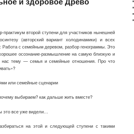
ьное и здоровое Древо
р-практикум второй ступени для участников нынешней
синтезу (авторский вариант холодинамики) и всех
 Работа с семейным деревом, разбор генограммы. Это
и хорошее осознание-размышление на самую близкую и
 нас тему — семья и семейные отношения. Про что
ивать»?
ями или семейные сценарии
 почему выбираем? как дальше жить вместе?
мы это все уже видели…
азбираться на этой и следующей ступени с такими