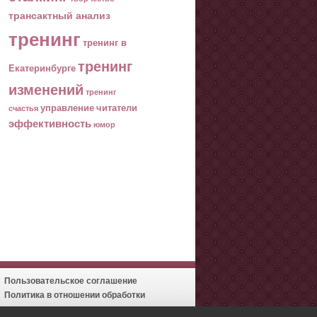
трансактный анализ
тренинг
тренинг в
тренинг
Екатеринбурге
изменений
тренинг
управление
читатели
счастья
эффективность
юмор
Пользовательское соглашение
Политика в отношении обработки
персональных данных