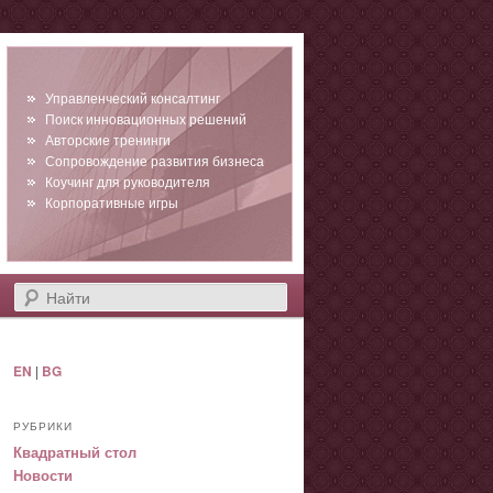
Управленческий консалтинг
Поиск инновационных решений
Авторские тренинги
Сопровождение развития бизнеса
Коучинг для руководителя
Корпоративные игры
Найти
EN
|
BG
РУБРИКИ
Квадратный стол
Новости