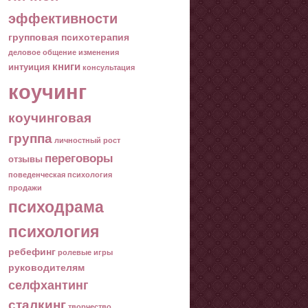
эффективности
групповая психотерапия
деловое общение
изменения
книги
интуиция
консультация
коучинг
коучинговая
группа
личностный рост
переговоры
отзывы
поведенческая психология
продажи
психодрама
психология
ребефинг
ролевые игры
руководителям
селфхантинг
сталкинг
творчество