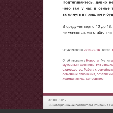
Подтягивайтесь, давно н
чего там у нас в семье 
заглянуть в прошлое и буд
В среду-четверг с 10 до 18
не меняются, мы стабильны 
Опубликовано
2014-02-18
, автор:
Опубликовано в
Новости
|
Метки
в
мужчины и женщины: как и поче
садоводство
,
Работа с семейны
семейные отношения
,
созависим
холодинамика
,
холосинтез
© 2006-2017
Инновационно-консалтинговая компания Со
Тел: +7 (863) 2565253