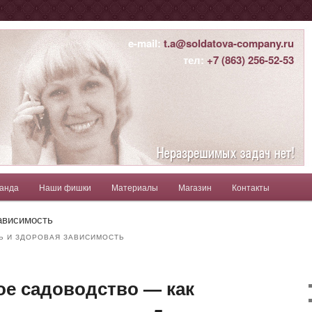
ны
e-mail:
t.a@soldatova-company.ru
тел:
+7 (863) 256-52-53
атьяна
анда
Наши фишки
Материалы
Магазин
Контакты
держимому
ому содержимому
ависимость
Ь И ЗДОРОВАЯ ЗАВИСИМОСТЬ
ое садоводство — как