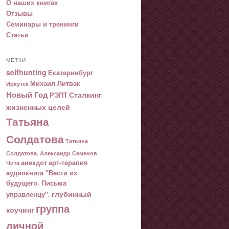
О наших книгах
Отзывы
Семинары и тренинги
Статьи
МЕТКИ
selfhunting
Екатеринбург
Михаил Литвак
Иркутск
Новый Год
Сталкинг
РЭПТ
жизненных целей
Татьяна
Солдатова
Татьяна
Солдатова. Александр Семенов
анекдот
арт-терапия
Чита
аудиокнига "Вести из
будущего. Письма
глубинный
управленцу".
группа
коучинг
личной