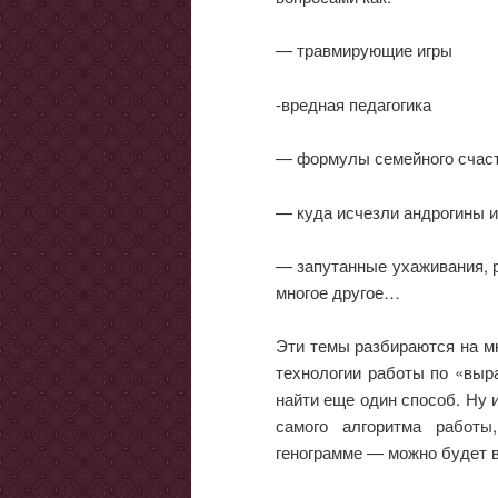
— травмирующие игры
-вредная педагогика
— формулы семейного счас
— куда исчезли андрогины и
— запутанные ухаживания, р
многое другое…
Эти темы разбираются на мн
технологии работы по «выр
найти еще один способ. Ну и
самого алгоритма работы
генограмме — можно будет в