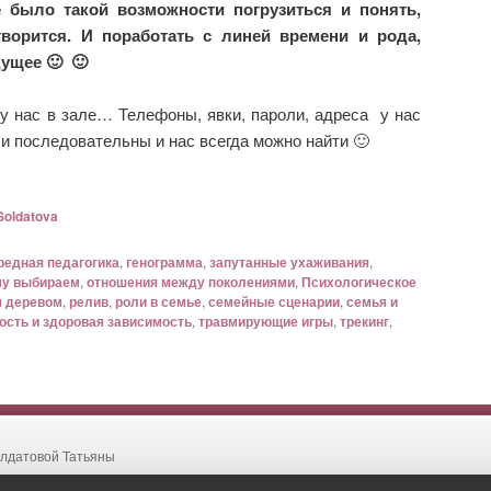
е было такой возможности погрузиться и понять,
творится. И поработать с линей времени и рода,
ущее 🙂 🙂
, у нас в зале… Телефоны, явки, пароли, адреса у нас
и последовательны и нас всегда можно найти 🙂
Soldatova
редная педагогика
,
генограмма
,
запутанные ухаживания
,
му выбираем
,
отношения между поколениями
,
Психологическое
м деревом
,
релив
,
роли в семье
,
семейные сценарии
,
семья и
ость и здоровая зависимость
,
травмирующие игры
,
трекинг
,
лдатовой Татьяны