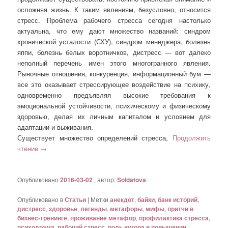
осложняя жизнь. К таким явлениям, безусловно, относится
стресс. Проблема рабочего стресса сегодня настолько
актуальна, что ему дают множество названий: синдром
хронической усталости (СХУ), синдром менеджера, болезнь
яппи, болезнь белых воротничков, дистресс — вот далеко
неполный перечень имен этого многогранного явления.
Рыночные отношения, конкуренция, информационный бум —
все это оказывает стрессирующее воздействие на психику,
одновременно предъявляя высокие требования к
эмоциональной устойчивости, психическому и физическому
здоровью, делая их личным капиталом и условием для
адаптации и выживания.
Существует множество определений стресса,
Продолжить
чтение
→
Опубликовано
2016-03-02
, автор:
Soldatova
Опубликовано в
Статьи
|
Метки
анекдот
,
байки
,
банк историй
,
дистресс
,
здоровье
,
легенды
,
метафоры
,
мифы
,
притчи в
бизнес-тренинге
,
проживание метафор
,
профилактика стресса
,
психодрама
,
рабочий стресс
,
роль юмора в повышении