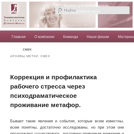
Компания Солдатовой Татьяны
Коучинг для руководителя
Корпоративные игры
Главное меню
Главная
О компании
Команда
Наши фишки
Материа
Перейти к основному содержимому
Перейти к дополнительному содержимому
Солдатова Татьяна
смех
АРХИВЫ МЕТКИ:
СМЕХ
Коррекция и профилактика
рабочего стресса через
психодраматическое
проживание метафор.
Бывает такие явления и события, которые всем известны,
всем понятны, достаточно исследованы, но при этом они
продолжают существовать, постоянно привлекая внимание и