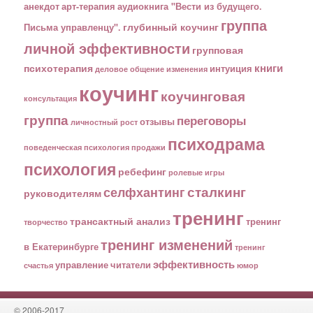
анекдот
арт-терапия
аудиокнига "Вести из будущего.
группа
глубинный коучинг
Письма управленцу".
личной эффективности
групповая
книги
психотерапия
интуиция
деловое общение
изменения
коучинг
коучинговая
консультация
группа
переговоры
отзывы
личностный рост
психодрама
поведенческая психология
продажи
психология
ребефинг
ролевые игры
сталкинг
селфхантинг
руководителям
тренинг
трансактный анализ
тренинг
творчество
тренинг изменений
в Екатеринбурге
тренинг
эффективность
управление
читатели
счастья
юмор
© 2006-2017