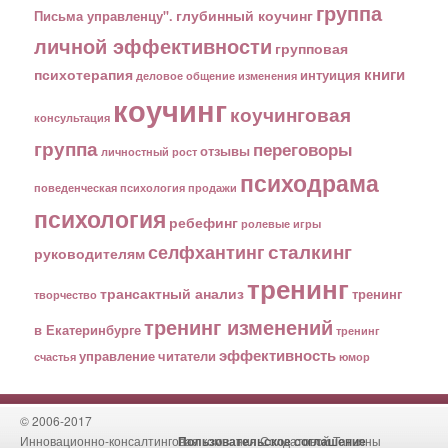
группа
глубинный коучинг
Письма управленцу".
личной эффективности
групповая
книги
психотерапия
интуиция
деловое общение
изменения
коучинг
коучинговая
консультация
группа
переговоры
отзывы
личностный рост
психодрама
поведенческая психология
продажи
психология
ребефинг
ролевые игры
сталкинг
селфхантинг
руководителям
тренинг
трансактный анализ
тренинг
творчество
тренинг изменений
в Екатеринбурге
тренинг
эффективность
управление
читатели
счастья
юмор
© 2006-2017
Инновационно-консалтинговая компания Солдатовой Татьяны
Пользовательское соглашение