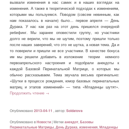
вызвали изменения в нас самих и в наших взглядах на
изменения. А также в теоретической подходах к изменениям,
которыми мы пользуемся. Поводом (совсем невинным, как
нам показалось в начале) было… первое апреля — День
Дурака. У нас как раз на этот день пришелся очередной
ребефинг. Мы заранее оповестили группу, но участники
долго не верили, что мы не шутим, поэтому пришли только
после наших заверений, что это не шутка, а новая тема. Да и
то поверили и пришли не все участники. В качестве бонуса
им мы решили добавить в изложение теории немного
первоапрельского настроения и подобрали анекдоты к
каждой Базовой Перинатальной Матрице, о которых мы
обычно рассказываем. Тема звучала весьма оригинально:
«Шутки в процессе рождения, юмор базовых перинатальных
матриц и этапов изменений» — типа «Младенцы шутят».
Продолжить чтение
→
Опубликовано
2013-04-11
, автор:
Soldatova
Опубликовано в
Новости
|
Метки
анекдот
,
Базовы
Перинатальные Матрицы
,
День Дурака
,
изменения
,
Младенцы