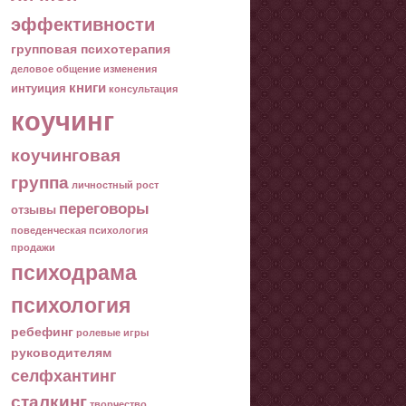
эффективности
групповая психотерапия
деловое общение
изменения
книги
интуиция
консультация
коучинг
коучинговая
группа
личностный рост
переговоры
отзывы
поведенческая психология
продажи
психодрама
психология
ребефинг
ролевые игры
руководителям
селфхантинг
сталкинг
творчество