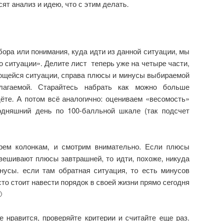
сят анализ и идею, что с этим делать.
бора или понимания, куда идти из данной ситуации, мы
 ситуации». Делите лист теперь уже на четыре части,
щейся ситуации, справа плюсы и минусы выбираемой
олагаемой. Старайтесь набрать как можно больше
ёте. А потом всё аналогично: оцениваем «весомость»
одняшний день по 100-балльной шкале (так подсчет
рем колонкам, и смотрим внимательно. Если плюсы
вешивают плюсы завтрашней, то идти, похоже, никуда
нусы. если там обратная ситуация, то есть минусов
то стоит навести порядок в своей жизни прямо сегодня

е нравится, проверяйте критерии и считайте еще раз.