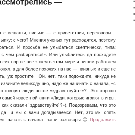
рассмотрелись —
я с вешалки, письмо — с приветствия, переговоры…
ыпку: с чего? Мнения ученых тут расходятся, поэтому
аться. И просьба не улыбаться скептически, типа:
с чем разбираться!». Или улыбайтесь да проходите
 сих пор не все знаем в этом мире и пишем-работаем
 понял, а для более похожих на нас — наивных и еще не
ь, уж простите. Ой, нет, таки подождите, никуда не
 извините великодушно, надо же начинать с начала, «с
то говорят люди после «здравствуйте!»? Это хорошо
о самой известной книги «Люди, которые играют в игры.
 как сказали `здравствуйте`?»). Подозреваем, что это
 да и мы с вами догадываемся. Нет, это мы опять
ем начать с начала наши разговоры 🙂
Продолжить