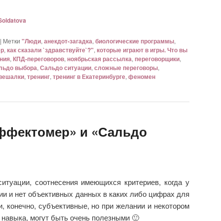
Soldatova
|
Метки
"Люди
,
анекдот-загадка
,
биологические программы
,
ер
,
как сказали `здравствуйте`?"
,
которые играют в игры. Что вы
ния
,
КПД-переговоров
,
ноябрьская рассылка
,
переговорщики
,
льдо выбора
,
Сальдо ситуации
,
сложные переговоры
,
 вешалки
,
тренинг
,
тренинг в Екатеринбурге
,
феномен
ффектомер» и «Сальдо
итуации, соотнесения имеющихся критериев, когда у
и и нет объективных данных в каких либо цифрах для
, конечно, субъективные, но при желании и некотором
навыка, могут быть очень полезными 🙂