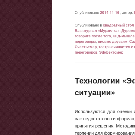
Опубликовано
2014-11-16
, автор:
Опубликовано в
Квадратный стол
Ваш журнал «Мурзилка»
,
Дуром
говорите после того
,
КПД-мышле
переговоры
,
письмо друзьям
,
Са
Счастьемер
,
театр начинается с
переговоров
,
Эффектомер
Технологии «Э
ситуации»
Используются для оценки с
вас недостаточно информаци
принятия решения. Методики
терпении для формирования 