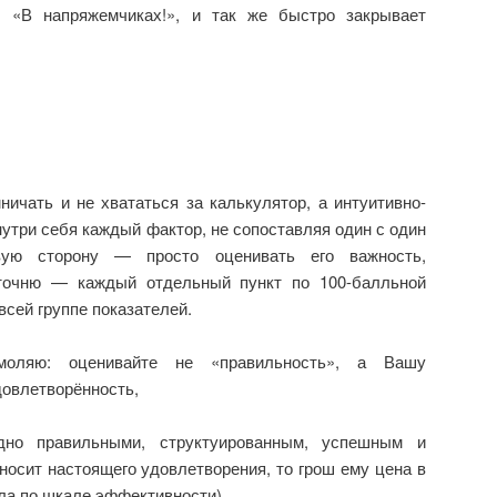
: «В напряжемчиках!», и так же быстро закрывает
ичать и не хвататься за калькулятор, а интуитивно-
утри себя каждый фактор, не сопоставляя один с один
ую сторону — просто оценивать его важность,
уточню — каждый отдельный пункт по 100-балльной
всей группе показателей.
оляю: оценивайте не «правильность», а Вашу
довлетворённость,
дно правильными, структуированным, успешным и
иносит настоящего удовлетворения, то грош ему цена в
ла по шкале эффективности).