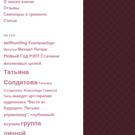
О наших книгах
Отзывы
Семинары и тренинги
Статьи
МЕТКИ
selfhunting
Екатеринбург
Михаил Литвак
Иркутск
Новый Год
Сталкинг
РЭПТ
жизненных целей
Татьяна
Солдатова
Татьяна
Солдатова. Александр Семенов
анекдот
арт-терапия
Чита
аудиокнига "Вести из
будущего. Письма
глубинный
управленцу".
группа
коучинг
личной