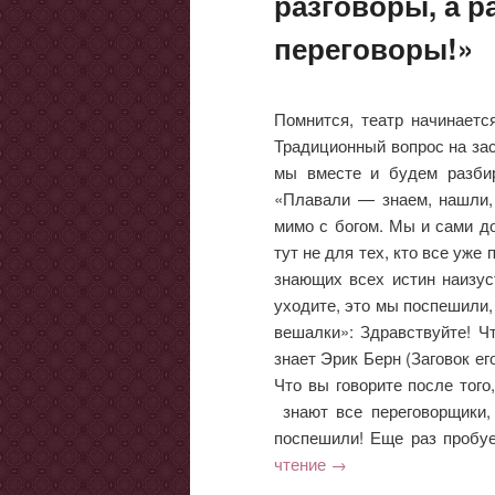
разговоры, а 
переговоры!»
Помнится, театр начинаетс
Традиционный вопрос на зас
мы вместе и будем разбир
«Плавали — знаем, нашли, 
мимо с богом. Мы и сами до
тут не для тех, кто все уже
знающих всех истин наизуст
уходите, это мы поспешили,
вешалки»: Здравствуйте! Ч
знает Эрик Берн (Заговок ег
Что вы говорите после того,
знают все переговорщики,
поспешили! Еще раз пробу
чтение
→