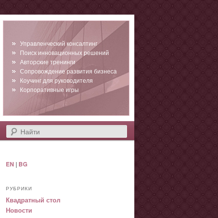
Управленческий консалтинг
Поиск инновационных решений
Авторские тренинги
Сопровождение развития бизнеса
Коучинг для руководителя
Корпоративные игры
Найти
EN
|
BG
РУБРИКИ
Квадратный стол
Новости