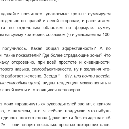
 «давайте посчитаем, уважаемые кроты»: суммируем
отдельно по правой и левой сторонам, и рассчитаем
сти по отдельным областям по формуле: сумму
им на сумму критериев со знаком (-) и умножаем на 100
о получилось. Какая общая эффективность? А по
 такие показатели? Где более страдающие зоны? Что
ажу откровенно, при всей простоте и очевидности,
орого навыка, самообъективности, ну и желания что-
 Но работает железно. Всегда *
(Ну, или почти всегда,
вые самообманщики)
видны тенденции, можно понять и
 своей жизни и готовящихся перговоров
 моих «продвинутых» руководителей звонит, с криком
чно, с намеком, что я сейчас придумаю что-нибудь
 единого плохого слова (даже почти без ехидства): «А
?» — они говорят несколько простых нехороших слов,