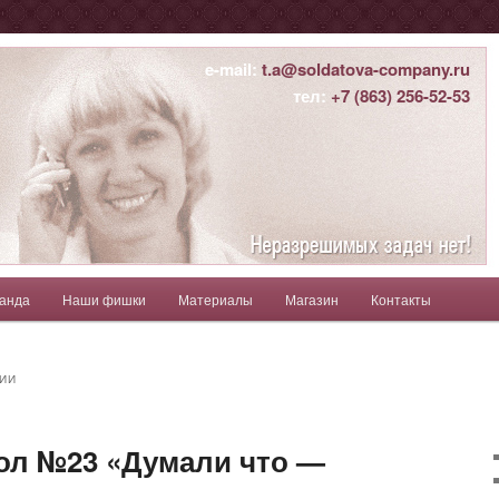
ны
e-mail:
t.a@soldatova-company.ru
тел:
+7 (863) 256-52-53
атьяна
анда
Наши фишки
Материалы
Магазин
Контакты
держимому
ому содержимому
ИИ
ол №23 «Думали что —