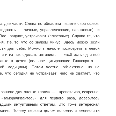
 на две части. Слева по областям пишете свои сферы
следовать — личные, управленческие, навыковые) и
 Вас радуют, устраивают (плюсовые). Справа те, что
, т.е. то, что со знаком минус. Здесь можно (если
ости для себя. Можно в начале посмотреть в левой
ли и из них сделать антонимы — «всё есть яд и всё
олько в дозе» (вольное цитирование Гиппократа —
ной медицины). Потом честно, объективно, но не
ё, что сегодня не устраивает, чего не хватает, что
бранного для оценки «поля» — кропотливо, искренне,
«заморачивайтесь» для первого раза, доверьтесь
едшим интуитивным ответам. Это тоже интересная
мания. Почему первым делом вспомнили именно эти