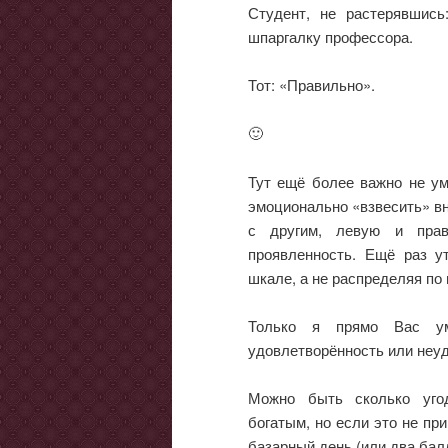
Студент, не растерявшись
шпаргалку профессора.
Тот: «Правильно».
🙂
Тут ещё более важно не умн
эмоционально «взвесить» вн
с другим, левую и прав
проявленность. Ещё раз 
шкале, а не распределяя по 
Только я прямо Вас ум
удовлетворённость или неу
Можно быть сколько уго
богатым, но если это не пр
базарный день (или два бал