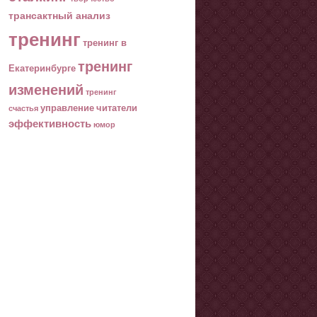
трансактный анализ
тренинг
тренинг в
тренинг
Екатеринбурге
изменений
тренинг
управление
читатели
счастья
эффективность
юмор