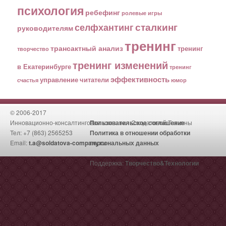
психология
ребефинг
ролевые игры
сталкинг
селфхантинг
руководителям
тренинг
трансактный анализ
тренинг
творчество
тренинг изменений
в Екатеринбурге
тренинг
эффективность
управление
читатели
счастья
юмор
© 2006-2017
Инновационно-консалтинговая компания Солдатовой Татьяны
Пользовательское соглашение
Тел: +7 (863) 2565253
Политика в отношении обработки
Email:
t.a@soldatova-company.ru
персональных данных
Поддержка:
Творчество&Технологии