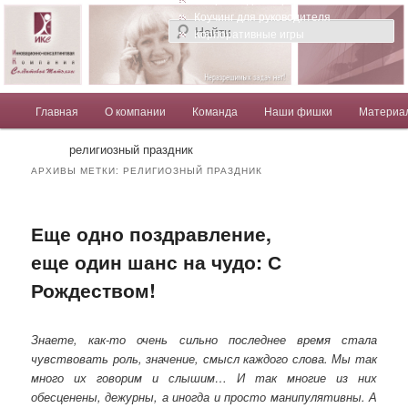
Компания Солдатовой Татьяны
Коучинг для руководителя
Корпоративные игры
Главное меню
Главная
О компании
Команда
Наши фишки
Материа
Перейти к основному содержимому
Перейти к дополнительному содержимому
Солдатова Татьяна
религиозный праздник
АРХИВЫ МЕТКИ:
РЕЛИГИОЗНЫЙ ПРАЗДНИК
Еще одно поздравление,
еще один шанс на чудо: С
Рождеством!
Знаете, как-то очень сильно последнее время стала
чувствовать роль, значение, смысл каждого слова. Мы так
много их говорим и слышим… И так многие из них
обесценены, дежурны, а иногда и просто манипулятивны. А