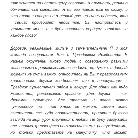
так хочется по настоящему говорить и слышать, реально
обмениваться смыслами. Я ничего нового вам не скажу, и
эти слова я говорю не в первый раз, но очень надеюсь, что
сейчас произойдет необычное: Вы настроитесь и
услышите меня, а я буду говорить сердцем, отвечая за
каждое слово:
Дорогие, уважаемые, милые и замечательные! Я и моя
команда поздравляем Вас с Праздником Рождества! В
нашем окружении много людей с совершенно разными
жизненными и религиозными взглядами, но, думаю, в данный
момент не суть важно, относитесь ли Вы к православным
христианам, другим конфессиям или к неверующим –
Праздник существует рядом и вокруг. Для одних как чудо
Рождества, религиозный праздник. Для других — как
феномен культуры, для третьих и вовсе нечто
чужеродное, но при этом, он может, имеет шанс
выступать как чудо сопричастности, принятия другого
взгляда на мир, урок терпения и любви. Не буду загружать
вас своими философско-психологическими рассуждениями,
но только представьте на минуточку, что может