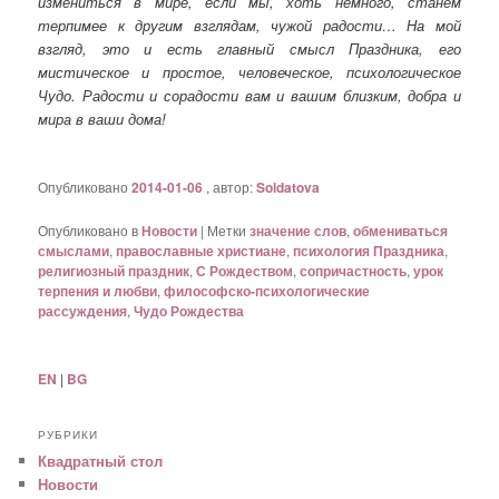
измениться в мире, если мы, хоть немного, станем
терпимее к другим взглядам, чужой радости… На мой
взгляд, это и есть главный смысл Праздника, его
мистическое и простое, человеческое, психологическое
Чудо. Радости и сорадости вам и вашим близким, добра и
мира в ваши дома!
Опубликовано
2014-01-06
, автор:
Soldatova
Опубликовано в
Новости
|
Метки
значение слов
,
обмениваться
смыслами
,
православные христиане
,
психология Праздника
,
религиозный праздник
,
С Рождеством
,
сопричастность
,
урок
терпения и любви
,
философско-психологические
рассуждения
,
Чудо Рождества
EN
|
BG
РУБРИКИ
Квадратный стол
Новости