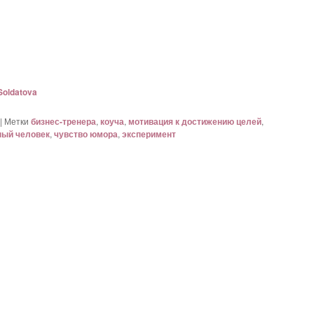
Soldatova
|
Метки
бизнес-тренера
,
коуча
,
мотивация к достижению целей
,
ный человек
,
чувство юмора
,
эксперимент