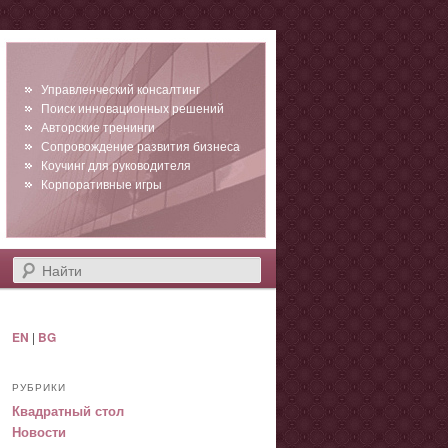
Управленческий консалтинг
Поиск инновационных решений
Авторские тренинги
Сопровождение развития бизнеса
Коучинг для руководителя
Корпоративные игры
Найти
EN
|
BG
РУБРИКИ
Квадратный стол
Новости