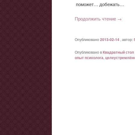
поможет… добежать…
Продолжить чтение
→
Опубликовано
2013-02-14
, автор:
Опубликовано в
Квадратный стол
опыт психолога
,
целеустремлён