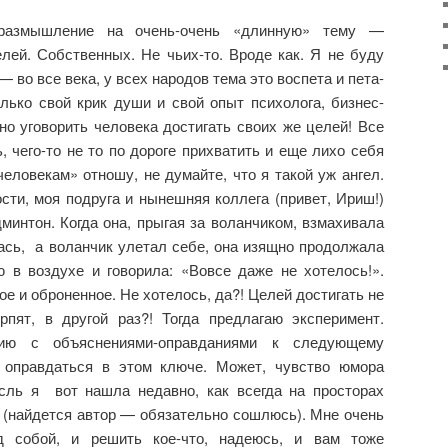
 размышление на очень-очень «длинную» тему —
лей. Собственных. Не чьих-то. Вроде как. Я не буду
— во все века, у всех народов тема это воспета и пета-
лько свой крик души и свой опыт психолога, бизнес-
дно уговорить человека достигать своих же целей! Все
, чего-то не то по дороге прихватить и еще лихо себя
человекам» отношу, не думайте, что я такой уж ангел.
ости, моя подруга и нынешняя коллега (привет, Ириш!)
дминтон. Когда она, прыгая за воланчиком, взмахивала
ась, а воланчик улетал себе, она изящно продолжала
ю в воздухе и говорила: «Вовсе даже не хотелось!».
е и оброненное. Не хотелось, да?! Целей достигать не
рпят, в другой раз?! Тогда предлагаю эксперимент.
ию с объяснениями-оправданиями к следующему
 оправдаться в этом ключе. Может, чувство юмора
ль я вот нашла недавно, как всегда на просторах
а (найдется автор — обязательно сошлюсь). Мне очень
д собой, и решить кое-что, надеюсь, и вам тоже