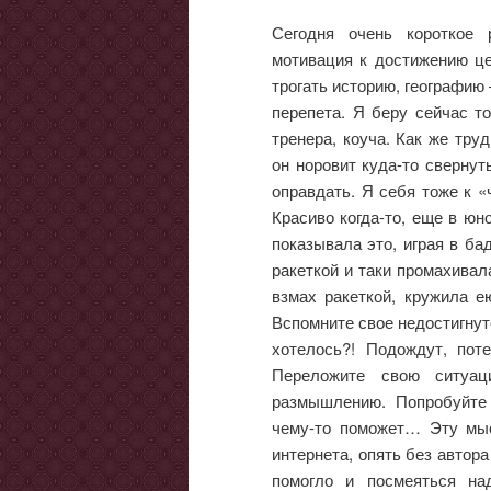
Сегодня очень короткое
мотивация к достижению це
трогать историю, географию 
перепета. Я беру сейчас то
тренера, коуча. Как же тру
он норовит куда-то свернуть
оправдать. Я себя тоже к «
Красиво когда-то, еще в юн
показывала это, играя в ба
ракеткой и таки промахивал
взмах ракеткой, кружила е
Вспомните свое недостигнуто
хотелось?! Подождут, поте
Переложите свою ситуац
размышлению. Попробуйте
чему-то поможет… Эту мыс
интернета, опять без автор
помогло и посмеяться на