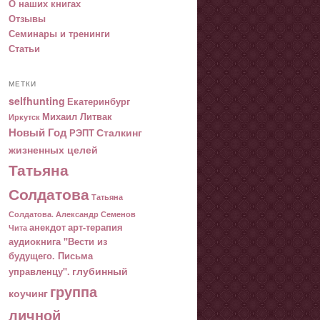
О наших книгах
Отзывы
Семинары и тренинги
Статьи
МЕТКИ
selfhunting
Екатеринбург
Михаил Литвак
Иркутск
Новый Год
Сталкинг
РЭПТ
жизненных целей
Татьяна
Солдатова
Татьяна
Солдатова. Александр Семенов
анекдот
арт-терапия
Чита
аудиокнига "Вести из
будущего. Письма
глубинный
управленцу".
группа
коучинг
личной