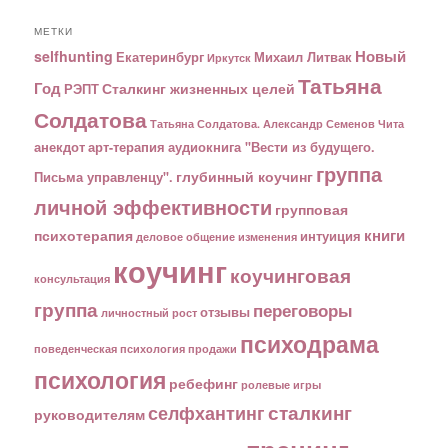
МЕТКИ
Новый
selfhunting
Екатеринбург
Михаил Литвак
Иркутск
Татьяна
Год
Сталкинг жизненных целей
РЭПТ
Солдатова
Татьяна Солдатова. Александр Семенов
Чита
анекдот
арт-терапия
аудиокнига "Вести из будущего.
группа
глубинный коучинг
Письма управленцу".
личной эффективности
групповая
книги
психотерапия
интуиция
деловое общение
изменения
коучинг
коучинговая
консультация
группа
переговоры
отзывы
личностный рост
психодрама
поведенческая психология
продажи
психология
ребефинг
ролевые игры
сталкинг
селфхантинг
руководителям