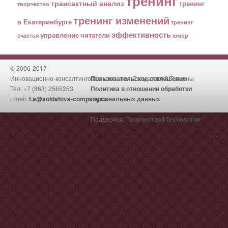
тренинг
трансактный анализ
тренинг
творчество
тренинг изменений
в Екатеринбурге
тренинг
эффективность
управление
читатели
счастья
юмор
© 2006-2017
Инновационно-консалтинговая компания Солдатовой Татьяны
Пользовательское соглашение
Тел: +7 (863) 2565253
Политика в отношении обработки
Email:
t.a@soldatova-company.ru
персональных данных
Поддержка:
Творчество&Технологии