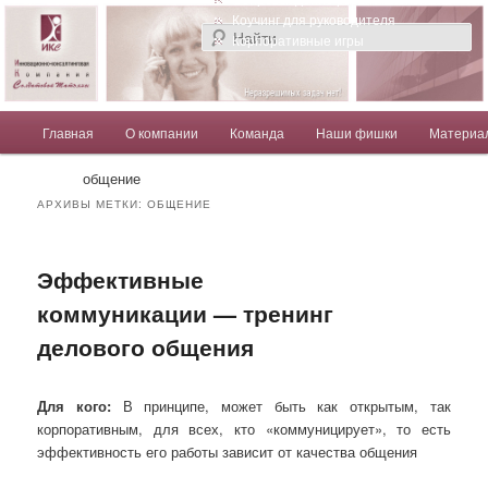
Компания Солдатовой Татьяны
Коучинг для руководителя
Корпоративные игры
Главное меню
Главная
О компании
Команда
Наши фишки
Материа
Перейти к основному содержимому
Перейти к дополнительному содержимому
Солдатова Татьяна
общение
АРХИВЫ МЕТКИ:
ОБЩЕНИЕ
Эффективные
коммуникации — тренинг
делового общения
Для кого:
В принципе, может быть как открытым, так
корпоративным, для всех, кто «коммуницирует», то есть
эффективность его работы зависит от качества общения