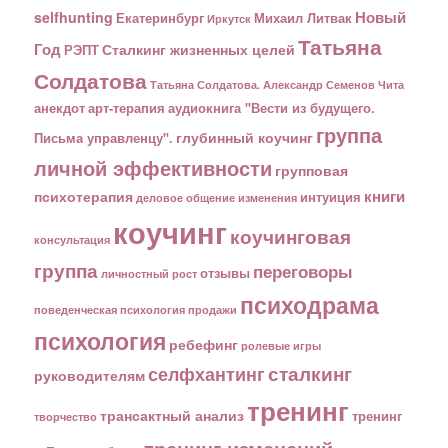
Новый
selfhunting
Екатеринбург
Михаил Литвак
Иркутск
Татьяна
Год
Сталкинг жизненных целей
РЭПТ
Солдатова
Татьяна Солдатова. Александр Семенов
Чита
анекдот
арт-терапия
аудиокнига "Вести из будущего.
группа
глубинный коучинг
Письма управленцу".
личной эффективности
групповая
книги
психотерапия
интуиция
деловое общение
изменения
коучинг
коучинговая
консультация
группа
переговоры
отзывы
личностный рост
психодрама
поведенческая психология
продажи
психология
ребефинг
ролевые игры
сталкинг
селфхантинг
руководителям
тренинг
трансактный анализ
тренинг
творчество