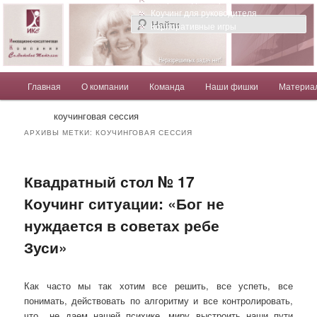
Компания Солдатовой Татьяны
Коучинг для руководителя
Корпоративные игры
Главное меню
Главная
О компании
Команда
Наши фишки
Материа
Перейти к основному содержимому
Перейти к дополнительному содержимому
Солдатова Татьяна
коучинговая сессия
АРХИВЫ МЕТКИ:
КОУЧИНГОВАЯ СЕССИЯ
Квадратный стол № 17
Коучинг ситуации: «Бог не
нуждается в советах ребе
Зуси»
Как часто мы так хотим все решить, все успеть, все
понимать, действовать по алгоритму и все контролировать,
что не даем нашей психике, миру выстроить наши пути