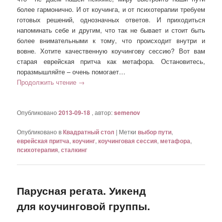
более гармонично. И от коучинга, и от психотерапии требуем
готовых решений, однозначных ответов. И приходиться
напоминать себе и другим, что так не бывает и стоит быть
более внимательными к тому, что происходит внутри и
вовне. Хотите качественную коучингову сессию? Вот вам
старая еврейская притча как метафора. Остановитесь,
поразмышляйте – очень помогает…
Продолжить чтение
→
Опубликовано
2013-09-18
, автор:
semenov
Опубликовано в
Квадратный стол
|
Метки
выбор пути
,
еврейская притча
,
коучинг
,
коучинговая сессия
,
метафора
,
психотерапия
,
сталкинг
Парусная регата. Уикенд
для коучинговой группы.