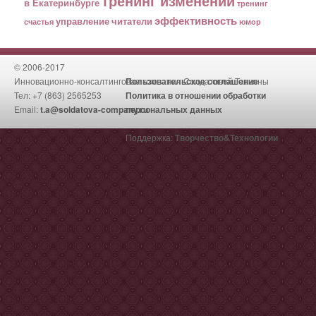
тренинг изменений
в Екатеринбурге
тренинг
эффективность
управление
читатели
счастья
юмор
© 2006-2017
Инновационно-консалтинговая компания Солдатовой Татьяны
Пользовательское соглашение
Тел: +7 (863) 2565253
Политика в отношении обработки
Email:
t.a@soldatova-company.ru
персональных данных
Поддержка:
Творчество&Технологии