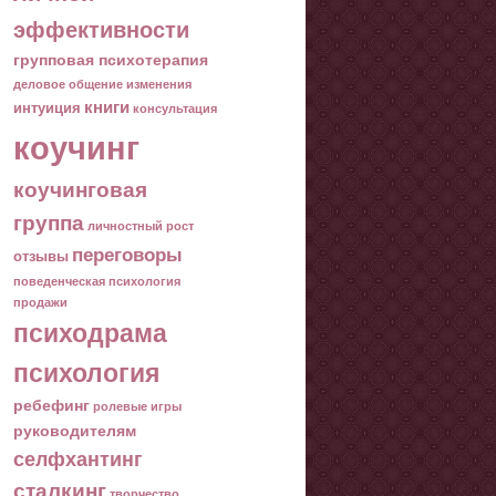
эффективности
групповая психотерапия
деловое общение
изменения
книги
интуиция
консультация
коучинг
коучинговая
группа
личностный рост
переговоры
отзывы
поведенческая психология
продажи
психодрама
психология
ребефинг
ролевые игры
руководителям
селфхантинг
сталкинг
творчество