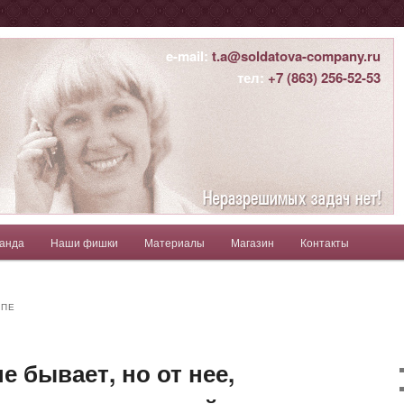
ны
e-mail:
t.a@soldatova-company.ru
тел:
+7 (863) 256-52-53
атьяна
анда
Наши фишки
Материалы
Магазин
Контакты
держимому
ому содержимому
ЙПЕ
е бывает, но от нее,