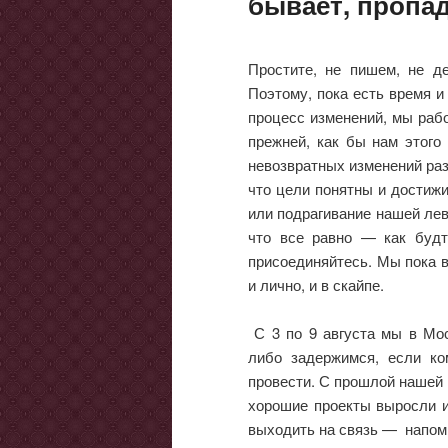
бывает, пропа
Простите, не пишем, не де
Поэтому, пока есть время и
процесс изменений, мы рабо
прежней, как бы нам этого
невозвратных изменений разв
что цели понятны и достиж
или подрагивание нашей лев
что все равно — как буд
присоединяйтесь. Мы пока в
и лично, и в скайпе.
С 3 по 9 августа мы в Мос
либо задержимся, если ком
провести. С прошлой нашей 
хорошие проекты выросли и 
выходить на связь — напоми