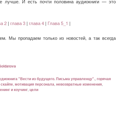
же лучше. И есть почти половина аудиокниги — это
ва 2
|
глава 3
|
глава 4
|
Глава 5_1
|
м. Мы пропадаем только из новостей, а так всегда
Soldatova
удиокнига "Вести из будущего. Письма управленцу".
,
горячая
 скайпе
,
мотивация персонала
,
невозвратные изменения
,
енинг и коучинг
,
цели