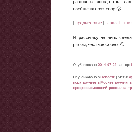
разговора, иногда так да
вообще как разговор 🙂
|
предисловие
|
глава 1
|
гла
И рассылку на днях сделае
рядом, честное слово! 🙂
Опубликовано
2014-07-24
, автор:
Опубликовано в
Новости
|
Метки
а
пора
,
коучинг в Москве
,
коучинг в
процесс изменений
,
рассылка
,
тр