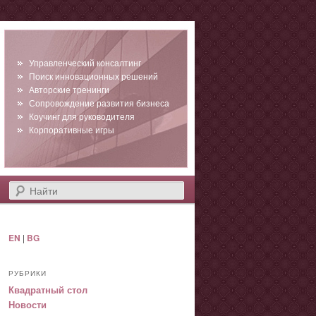
Управленческий консалтинг
Поиск инновационных решений
Авторские тренинги
Сопровождение развития бизнеса
Коучинг для руководителя
Корпоративные игры
Найти
EN
|
BG
РУБРИКИ
Квадратный стол
Новости