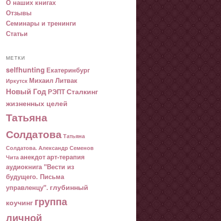
О наших книгах
Отзывы
Семинары и тренинги
Статьи
МЕТКИ
selfhunting
Екатеринбург
Михаил Литвак
Иркутск
Новый Год
Сталкинг
РЭПТ
жизненных целей
Татьяна
Солдатова
Татьяна
Солдатова. Александр Семенов
анекдот
арт-терапия
Чита
аудиокнига "Вести из
будущего. Письма
глубинный
управленцу".
группа
коучинг
личной