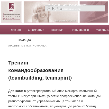
Компания Солдатовой Татьяны
Коучинг для руководителя
Корпоративные игры
Главное меню
Главная
О компании
Команда
Наши фишки
Материа
Перейти к основному содержимому
Перейти к дополнительному содержимому
Солдатова Татьяна
команда
АРХИВЫ МЕТКИ:
КОМАНДА
Тренинг
командообразования
(teambuilding, teamspirit)
Для кого:
внутрикорпоративный либо межорганизационный
тренинг, могут принимать участие профессиональне команды
разного уровня, от управленческих (в том числе и
нескольких собственников, акционеров) до рабочих бригад.