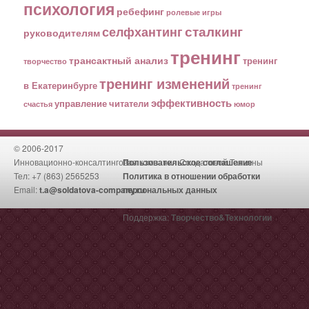
психология
ребефинг
ролевые игры
сталкинг
селфхантинг
руководителям
тренинг
трансактный анализ
тренинг
творчество
тренинг изменений
в Екатеринбурге
тренинг
эффективность
управление
читатели
счастья
юмор
© 2006-2017
Инновационно-консалтинговая компания Солдатовой Татьяны
Пользовательское соглашение
Тел: +7 (863) 2565253
Политика в отношении обработки
Email:
t.a@soldatova-company.ru
персональных данных
Поддержка:
Творчество&Технологии