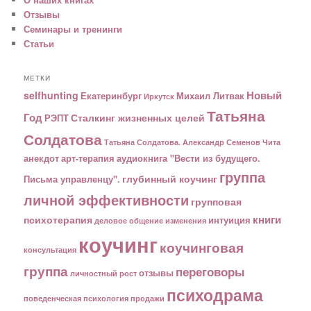
Отзывы
Семинары и тренинги
Статьи
МЕТКИ
Новый
selfhunting
Екатеринбург
Михаил Литвак
Иркутск
Татьяна
Год
Сталкинг жизненных целей
РЭПТ
Солдатова
Татьяна Солдатова. Александр Семенов
Чита
анекдот
арт-терапия
аудиокнига "Вести из будущего.
группа
глубинный коучинг
Письма управленцу".
личной эффективности
групповая
книги
психотерапия
интуиция
деловое общение
изменения
коучинг
коучинговая
консультация
группа
переговоры
отзывы
личностный рост
психодрама
поведенческая психология
продажи