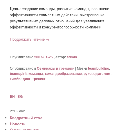
Цель:
создание команды, развитие команды, повышене
эффективности совместных действий, выстраивание
результативных деловых отношений для увеличения
эффективности и конкурентоспособности компании
Продолжить чтение
→
Опубликовано
2007-01-25
, автор:
admin
Опубликовано в
Семинары и тренинги
|
Метки
teambuilding
,
teamspirit
,
команда
,
командообразование
,
руководителям
,
тимбилдинг
,
тренинг
EN
|
BG
РУБРИКИ
Квадратный стол
Новости
О наших книгах