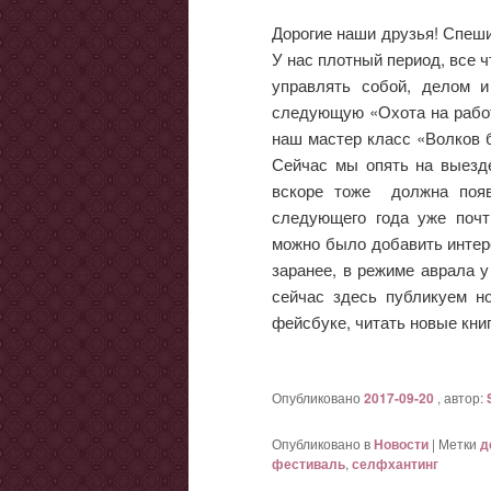
Дорогие наши друзья! Спеши
У нас плотный период, все 
управлять собой, делом 
следующую «Охота на работ
наш мастер класс «Волков б
Сейчас мы опять на выезде
вскоре тоже должна появ
следующего года уже почти
можно было добавить интере
заранее, в режиме аврала у
сейчас здесь публикуем н
фейсбуке, читать новые кни
Опубликовано
2017-09-20
, автор:
Опубликовано в
Новости
|
Метки
д
фестиваль
,
селфхантинг