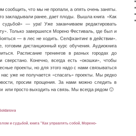
м сообщить, что мы не пропали, а опять очень заняты.
что закладывали ранее, дает плоды. Вышла книга «Как
и судьбой» — ура! Уже заканчиваем редактировать
у». Только завершился Морено Фестиваль, где был и
ояться — в лес не ходить. Селфхантинг в действии».
, готовим дистанционный курс обучения. Аудиокнига
иться. Расписание тренингов в разных городах до
 сверстано. Конечно, всегда есть «окошки», чтобы
сные проекты, но для этого надо с нами связываться
 нас уже не получается «спасать» проекты. Мы редко
овости, просим прощения. За нами можно следить в
ги или просто выходить на связь. Мы всегда рядом 🙂
Soldatova
елом и судьбой
,
книга "Как управлять собой
,
Морено-