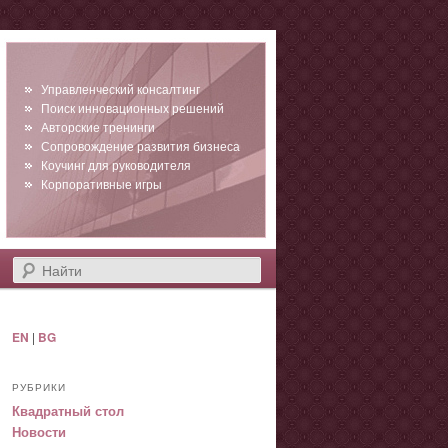
Управленческий консалтинг
Поиск инновационных решений
Авторские тренинги
Сопровождение развития бизнеса
Коучинг для руководителя
Корпоративные игры
Найти
EN
|
BG
РУБРИКИ
Квадратный стол
Новости