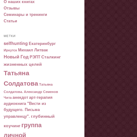
О наших книгах
Отзывы
Семинары и тренинги
Статьи
МЕТКИ
selfhunting
Екатеринбург
Михаил Литвак
Иркутск
Новый Год
Сталкинг
РЭПТ
жизненных целей
Татьяна
Солдатова
Татьяна
Солдатова. Александр Семенов
анекдот
арт-терапия
Чита
аудиокнига "Вести из
будущего. Письма
глубинный
управленцу".
группа
коучинг
личной