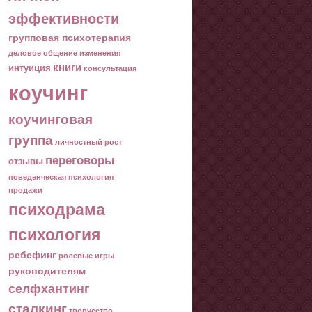
эффективности
групповая психотерапия
деловое общение
изменения
книги
интуиция
консультация
коучинг
коучинговая
группа
личностный рост
переговоры
отзывы
поведенческая психология
продажи
психодрама
психология
ребефинг
ролевые игры
руководителям
селфхантинг
сталкинг
творчество