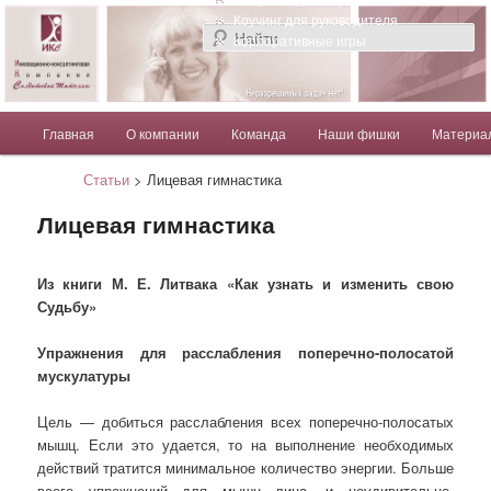
Компания Солдатовой Татьяны
Коучинг для руководителя
Корпоративные игры
Главное меню
Главная
О компании
Команда
Наши фишки
Материа
Перейти к основному содержимому
Перейти к дополнительному содержимому
Солдатова Татьяна
Статьи
> Лицевая гимнастика
Лицевая гимнастика
Из книги М. Е. Литвака «Как узнать и изменить свою
Судьбу»
Упражнения для расслабления поперечно-полосатой
мускулатуры
Цель — добиться расслабления всех поперечно-полосатых
мышц. Если это удается, то на выполнение необходимых
действий тратится минимальное количество энергии. Больше
всего упражнений для мышц лица, и неудивительно.