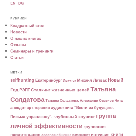
EN
|
BG
РУБРИКИ
Квадратный стол
Новости
О наших книгах
Отзывы
Семинары и тренинги
Статьи
МЕТКИ
Новый
selfhunting
Екатеринбург
Михаил Литвак
Иркутск
Татьяна
Год
Сталкинг жизненных целей
РЭПТ
Солдатова
Татьяна Солдатова. Александр Семенов
Чита
анекдот
арт-терапия
аудиокнига "Вести из будущего.
группа
глубинный коучинг
Письма управленцу".
личной эффективности
групповая
книги
психотерапия
интуиция
деловое общение
изменения