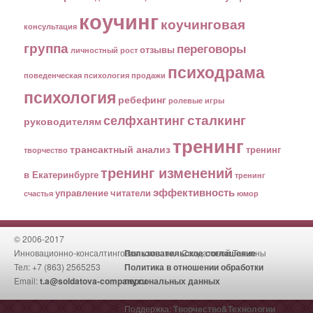
коучинг
коучинговая
консультация
группа
переговоры
отзывы
личностный рост
психодрама
поведенческая психология
продажи
психология
ребефинг
ролевые игры
сталкинг
селфхантинг
руководителям
тренинг
трансактный анализ
тренинг
творчество
тренинг изменений
в Екатеринбурге
тренинг
эффективность
управление
читатели
счастья
юмор
© 2006-2017
Инновационно-консалтинговая компания Солдатовой Татьяны
Пользовательское соглашение
Тел: +7 (863) 2565253
Политика в отношении обработки
Email:
t.a@soldatova-company.ru
персональных данных
Поддержка:
Творчество&Технологии