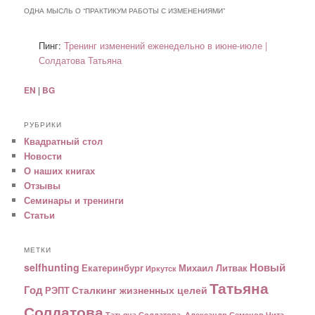
ОДНА МЫСЛЬ О “
ПРАКТИКУМ РАБОТЫ С ИЗМЕНЕНИЯМИ
”
Пинг:
Тренинг изменений еженедельно в июне-июле |
Солдатова Татьяна
EN
|
BG
РУБРИКИ
Квадратный стол
Новости
О наших книгах
Отзывы
Семинары и тренинги
Статьи
МЕТКИ
Новый
selfhunting
Екатеринбург
Михаил Литвак
Иркутск
Татьяна
Год
Сталкинг жизненных целей
РЭПТ
Солдатова
Татьяна Солдатова. Александр Семенов
Чита