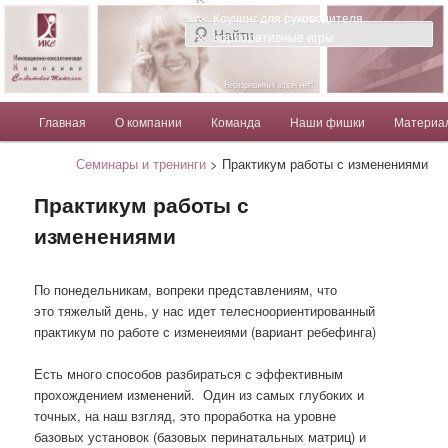
Компания Солдатовой Татьяны
Коучинг для руководителя
Корпоративные игры
Главное меню
Главная
О компании
Команда
Наши фишки
Материа
Перейти к основному содержимому
Перейти к дополнительному содержимому
Солдатова Татьяна
Семинары и тренинги
> Практикум работы с изменениями
Практикум работы с
изменениями
По понедельникам, вопреки представлениям, что
это тяжелый день, у нас идет телесноориентированный
практикум по работе с изменеиями (вариант ребефинга)
Есть много способов разбираться с эффективным
прохождением изменений. Один из самых глубоких и
точных, на наш взгляд, это проработка на уровне
базовых установок (базовых перинатальных матриц) и