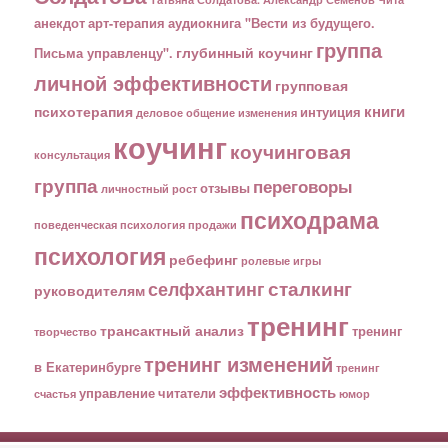
анекдот
арт-терапия
аудиокнига "Вести из будущего.
группа
глубинный коучинг
Письма управленцу".
личной эффективности
групповая
книги
психотерапия
интуиция
деловое общение
изменения
коучинг
коучинговая
консультация
группа
переговоры
отзывы
личностный рост
психодрама
поведенческая психология
продажи
психология
ребефинг
ролевые игры
сталкинг
селфхантинг
руководителям
тренинг
трансактный анализ
тренинг
творчество
тренинг изменений
в Екатеринбурге
тренинг
эффективность
управление
читатели
счастья
юмор