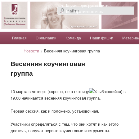
Компания Солдатовой Татьяны
Коучинг для руководителя
Корпоративные игры
Главное меню
Главная
О компании
Команда
Наши фишки
Материа
Перейти к основному содержимому
Перейти к дополнительному содержимому
Солдатова Татьяна
Новости
> Весенняя коучинговая группа
Весенняя коучинговая
группа
13 марта в четверг (хорошо, не в пятницу
) в
19.00 начинается весенняя коучинговая группа.
Первая сессия, как и положено, установочная.
Участники определяться с тем, что они хотят и как этого
достичь, получат первые коучинговые инструменты.