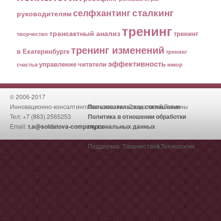
сталкинг
селфхантинг
руководителям
тренинг
трансактный анализ
тренинг
творчество
тренинг изменений
в Екатеринбурге
тренинг
эффективность
управление
читатели
счастья
юмор
© 2006-2017
Инновационно-консалтинговая компания Солдатовой Татьяны
Пользовательское соглашение
Тел: +7 (863) 2565253
Политика в отношении обработки
Email:
t.a@soldatova-company.ru
персональных данных
Поддержка:
Творчество&Технологии