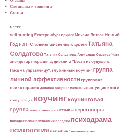
Отзывы
Семинары и тренинги
Статьи
МЕТКИ
Новый
selfhunting
Екатеринбург
Михаил Литвак
Иркутск
Татьяна
Год
Сталкинг жизненных целей
РЭПТ
Солдатова
Татьяна Солдатова. Александр Семенов
Чита
анекдот
арт-терапия
аудиокнига "Вести из будущего.
группа
глубинный коучинг
Письма управленцу".
личной эффективности
групповая
книги
психотерапия
интуиция
деловое общение
изменения
коучинг
коучинговая
консультация
группа
переговоры
отзывы
личностный рост
психодрама
поведенческая психология
продажи
психология
ребефинг
ролевые игры