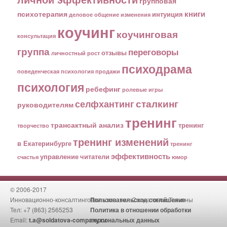
групповая
книги
психотерапия
интуиция
деловое общение
изменения
коучинг
коучинговая
консультация
группа
переговоры
отзывы
личностный рост
психодрама
поведенческая психология
продажи
психология
ребефинг
ролевые игры
сталкинг
селфхантинг
руководителям
тренинг
трансактный анализ
тренинг
творчество
тренинг изменений
в Екатеринбурге
тренинг
эффективность
управление
читатели
счастья
юмор
© 2006-2017
Инновационно-консалтинговая компания Солдатовой Татьяны
Пользовательское соглашение
Тел: +7 (863) 2565253
Политика в отношении обработки
Email:
t.a@soldatova-company.ru
персональных данных