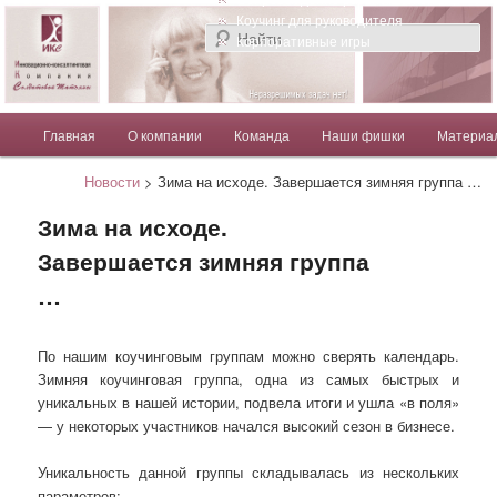
Компания Солдатовой Татьяны
Коучинг для руководителя
Корпоративные игры
Главное меню
Главная
О компании
Команда
Наши фишки
Материа
Перейти к основному содержимому
Перейти к дополнительному содержимому
Солдатова Татьяна
Новости
> Зима на исходе. Завершается зимняя группа …
Зима на исходе.
Завершается зимняя группа
…
По нашим коучинговым группам можно сверять календарь.
Зимняя коучинговая группа, одна из самых быстрых и
уникальных в нашей истории, подвела итоги и ушла «в поля»
— у некоторых участников начался высокий сезон в бизнесе.
Уникальность данной группы складывалась из нескольких
параметров: